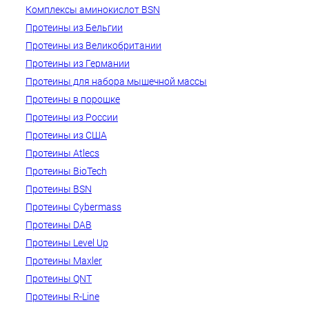
Комплексы аминокислот BSN
Протеины из Бельгии
Протеины из Великобритании
Протеины из Германии
Протеины для набора мышечной массы
Протеины в порошке
Протеины из России
Протеины из США
Протеины Atlecs
Протеины BioTech
Протеины BSN
Протеины Cybermass
Протеины DAB
Протеины Level Up
Протеины Maxler
Протеины QNT
Протеины R-Line