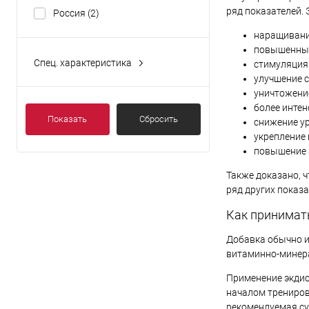
ряд показателей. 
Россия
(2)
наращивани
повышенный
Спец. характеристика
стимуляция
Без характеристики
(2)
улучшение с
уничтожени
более интен
Показать
Сбросить
снижение ур
укрепление
повышение 
Также доказано, ч
ряд других показа
Как принимат
Добавка обычно и
витаминно-минера
Применение экдист
началом трениров
рекомендуемая сут