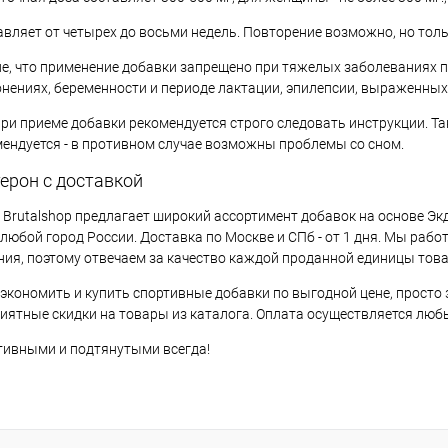
вляет от четырех до восьми недель. Повторение возможно, но толь
е, что применение добавки запрещено при тяжелых заболеваниях поч
онениях, беременности и периоде лактации, эпилепсии, выраженных
ри приеме добавки рекомендуется строго следовать инструкции. Та
мендуется - в противном случае возможны проблемы со сном.
ерон с доставкой
Brutalshop предлагает широкий ассортимент добавок на основе Экд
 любой город России. Доставка по Москве и СПб - от 1 дня. Мы ра
ния, поэтому отвечаем за качество каждой проданной единицы това
 сэкономить и купить спортивные добавки по выгодной цене, просто
риятные скидки на товары из каталога. Оплата осуществляется лю
тивными и подтянутыми всегда!