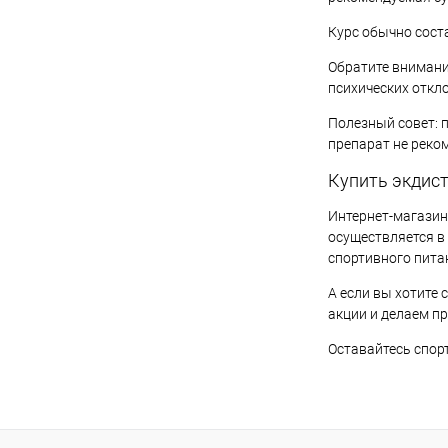
Курс обычно соста
Обратите внимани
психических откл
Полезный совет: п
препарат не реко
Купить экдист
Интернет-магазин 
осуществляется в
спортивного пита
А если вы хотите
акции и делаем п
Оставайтесь спор