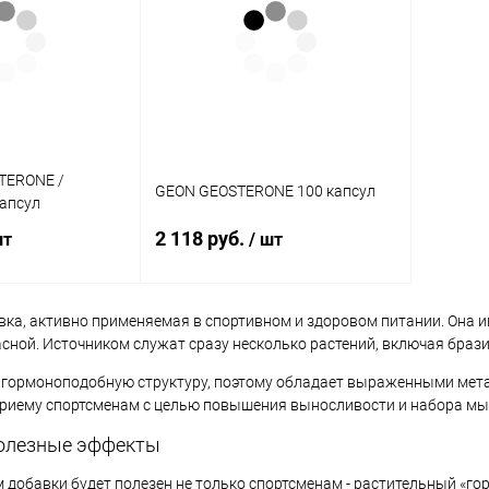
TERONE /
GEON GEOSTERONE 100 капсул
капсул
2 118 руб.
шт
/ шт
авка, активно применяемая в спортивном и здоровом питании. Она 
корзину
В корзину
сной. Источником служат сразу несколько растений, включая брази
 гормоноподобную структуру, поэтому обладает выраженными мет
ик
Сравнение
Купить в 1 клик
Сравнение
приему спортсменам с целью повышения выносливости и набора м
В наличии
В избранное
В наличии
полезные эффекты
 добавки будет полезен не только спортсменам - растительный «г