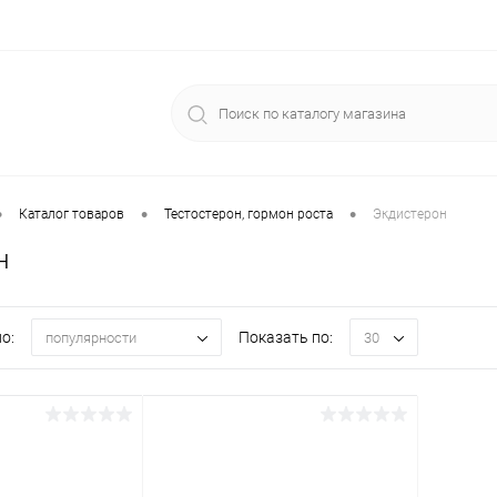
•
•
•
Каталог товаров
Тестостерон, гормон роста
Экдистерон
н
о:
Показать по:
популярности
30