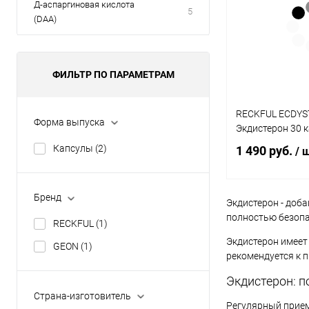
Д-аспаргиновая кислота
5
(DAA)
ФИЛЬТР ПО ПАРАМЕТРАМ
RECKFUL ECDYS
Форма выпуска
Экдистерон 30 
Капсулы
(2)
1 490 руб.
/ 
Бренд
Экдистерон - доб
В 
полностью безопа
RECKFUL
(1)
Экдистерон имеет
Купить в 1 кл
GEON
(1)
рекомендуется к 
В избранное
Экдистерон: 
Страна-изготовитель
Регулярный прием