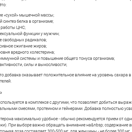
Это:
е «сухой» мышечной массы;
 синтез белка в организме;
 работы ЦНС;
ексуальной функции у мужчин;
е свободных радикалов;
сивное сжигание жиров;
овня вредного холестерина;
 иммунной системы и повышение общего тонуса организма;
активности, силы и выносливости;
то добавка оказывает положительное влияние на уровень сахара в 
телей.
ь
спользуется в комплексе с другими, что позволяет добиться выраж
льными смесями, протеином и гейнерами. Добавка полностью усва
ерона максимально удобное - обычно рекомендуется прием от одной
ки). При выборе важно обращать внимание на&nbsp; содержание а
очная доза составляет 300-500 мг, для женщины - не более 300 мг.,