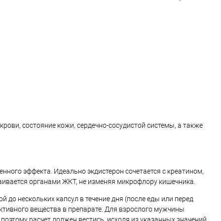
крови, состояние кожи, сердечно-сосудистой системы, а также
енного эффекта. Идеально экдистерон сочетается с креатином,
ивается органами ЖКТ, не изменяя микрофлору кишечника.
 до нескольких капсул в течение дня (после еды или перед
ктивного вещества в препарате. Для взрослого мужчины
 поэтому расчет должен вестись, исходя из указанных значений.