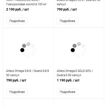
NOW HYALURONIC ACID /
Atlecs Omega-3 35% / Омега-3 90
Гиалуроновая кислота 100 мг
капсул
60 капсул
2 190 руб.
/ шт
790 руб.
/ шт
Подробнее
Подробнее
Atlecs Omega 3-6-9 / Омега 3-6-9
Atlecs Omega-3 GOLD 60% /
90 капсул
Омега-3 90 капсул
790 руб.
/ шт
1 190 руб.
/ шт
Подробнее
Подробнее