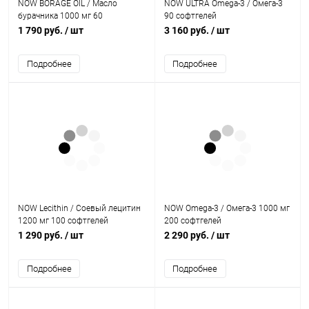
NOW BORAGE OIL / Масло
NOW ULTRA Omega-3 / Омега-3
бурачника 1000 мг 60
90 софтгелей
софтгелей
1 790 руб.
/ шт
3 160 руб.
/ шт
Подробнее
Подробнее
NOW Lecithin / Соевый лецитин
NOW Omega-3 / Омега-3 1000 мг
1200 мг 100 софтгелей
200 софтгелей
1 290 руб.
/ шт
2 290 руб.
/ шт
Подробнее
Подробнее