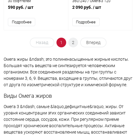
30 софтгелей
360/240 / Омега-3 120
софтгелей
590 руб.
/ шт
2 090 руб.
/ шт
Подробнее
Подробнее
Назад
1
2
Вперед
Омега жиры &ndash; это полиненасыщенные жирные кислоты.
Большая часть веществ не синтезируется человеческим
организмом. Все соединения разделены на три группы с
номерами 3, 6, 9. Вещества, входящие в группы, отличаются друг
от друга по изометрической структуре и химической формуле.
Виды Омега жиров
Омега 3 &ndash; самые &laquo;дефицитные&raquo; жиры. От
уровня концентрации этих органических соединений зависит
состояние сердца, сосудов, кожи. При регулярном приеме
проходят хронические воспалительные процессы. Активные
вещества ускоряют восстановление мышц, восстанавливают