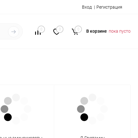
Вход
Регистрация
0
0
0
В корзине
пока пусто
льные аминокислоты
Л-Глютамин