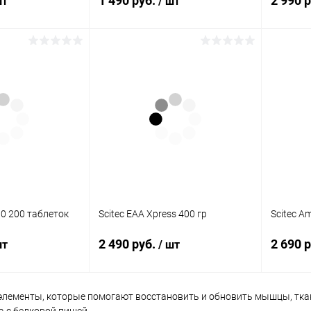
1 490 руб.
2 990 
шт
/ шт
корзину
В корзину
ик
Сравнение
Купить в 1 клик
Сравнение
Купит
В наличии
В избранное
В наличии
В изб
Вкус:
Вкус:
Яблоко
Груша
00 200 таблеток
Scitec EAA Xpress 400 гр
Scitec A
2 490 руб.
2 690 
шт
/ шт
лементы, которые помогают восстановить и обновить мышцы, ткан
корзину
В корзину