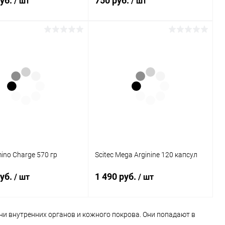
руб.
750 руб.
/ шт
/ шт
В корзину
В корзину
ь в 1 клик
Сравнение
Купить в 1 клик
Сравнение
ранное
В наличии
В избранное
В наличии
mino Charge 570 гр
Scitec Mega Arginine 120 капсул
руб.
1 490 руб.
/ шт
/ шт
и внутренних органов и кожного покрова. Они попадают в
В корзину
В корзину