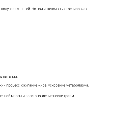
 получает с пищей. Но при интенсивных тренировках
ь в 1 клик
Сравнение
Купить в 1 клик
Сравнение
ранное
В наличии
В избранное
В наличии
в питании.
кий процесс: сжигание жира, ускорение метаболизма,
ечной массы и восстановление после травм.