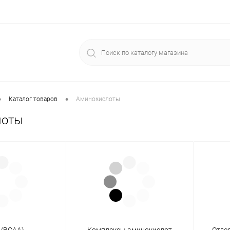
•
•
Каталог товаров
Аминокислоты
лоты
 (BCAA)
Комплексы аминокислот
Отде