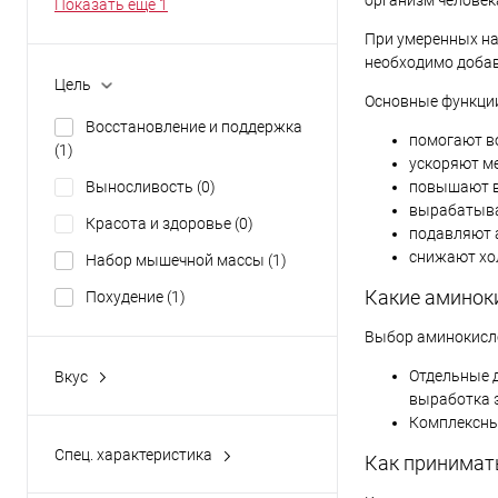
организм человек
Показать ещё 1
При умеренных на
Купить в 1 кл
необходимо добав
В избранное
Цель
Основные функци
Восстановление и поддержка
помогают в
(1)
ускоряют м
Выносливость
(0)
повышают в
вырабатыва
Красота и здоровье
(0)
подавляют 
снижают хо
Набор мышечной массы
(1)
Какие аминок
Похудение
(1)
Выбор аминокисло
Отдельные д
Вкус
Ананас
(0)
выработка э
Комплексны
Апельсин
(1)
Спец. характеристика
Как принимат
Арбуз
(0)
Без характеристики
(3)