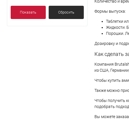
Количество и врем
Виноград
(0)
Формы выпуска:
Вишня
(0)
Показать
Сбросить
Таблетки ил
Показать ещё 42
Жидкости. Б
Порошки. Ле
Дозировку и подр
Как сделать за
Компания Brutals
из США, Германии,
Чтобы купить ами
Также можно прио
Чтобы получить ко
подобрать подход
Вы можете заказа