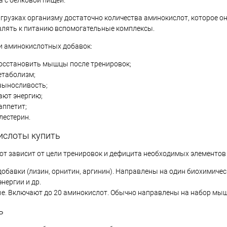
а с белковой пищей.
грузках организму достаточно количества аминокислот, которое он
ик
Сравнение
Купить в 1 клик
Сравнение
Купит
лять к питанию вспомогательные комплексы.
В наличии
В избранное
В наличии
В изб
и аминокислотных добавок:
Вкус:
Вкус:
осстановить мышцы после тренировок;
Персиковый чай
Яблоко
етаболизм;
ыносливость;
ют энергию;
аппетит;
лестерин.
ислоты купить
т зависит от цели тренировок и дефицита необходимых элементов 
обавки (лизин, орнитин, аргинин). Направлены на один биохимичес
нергии и др.
е. Включают до 20 аминокислот. Обычно направлены на набор мыш
ь