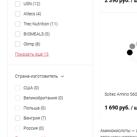
2 390 руб.
/ 
USN
(12)
Atlecs
(4)
Trec Nutrition
(11)
В 
BIOMEALS
(5)
Купить в 1 кл
Olimp
(8)
В избранное
Показать ещё 15
Вкус:
Апельсин
Страна-изготовитель
США
(0)
Scitec Amino 56
Великобритания
(0)
1 690 руб.
/ 
Польша
(0)
Венгрия
(7)
Россия
(0)
Аминокислоты — э
В 