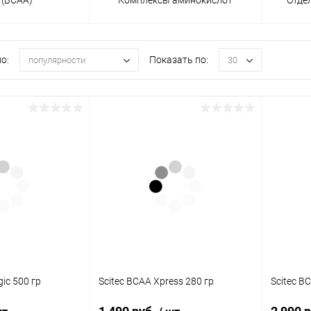
о:
Показать по:
популярности
30
ic 500 гр
Scitec BCAA Xpress 280 гр
Scitec B