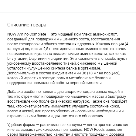
Описание товара:
NOW Amino Complete — это мощный комплекс аминокислот,
созданный для поддержки мышечного роста, восстановления
после тренировок и общего состояния здоровья. Каждая порция (4
капсулы) содержит 2,8 г пептидсвязанных аминокислот, включая
незаменимые и условно незаменимые аминокислоты, такие как
L-глутамин, L-аргинин и L-орнитин. Эти компоненты способствуют
ускоренному восстановлению тканей, снижению мышечной
усталости и улучшению синтеза белка в организме.
Дополнительно в состав входит витамин B6 (13 мг на порцию),
который играет ключевую роль в метаболизме белков и
поддержании нормальной работы нервной системы.
Добавка особенно полезна для спортсменов, активных людей и
тех, кто стремится к поддержанию мышечной массы и быстрому
восстановлению после физических нагрузок. Также она подойдёт
тем, кто хочет укрепить иммунитет, улучшить состояние кожи,
волос и ногтей, или просто обеспечить организм необходимыми
строительными блоками для клеточного обновления.
Удобная форма — растительные капсулы — легко проглатываются
и не вызывают дискомфорта при приёме. NOW Foods известен
своей приверженностью качеству и чистоте продукции: добавка