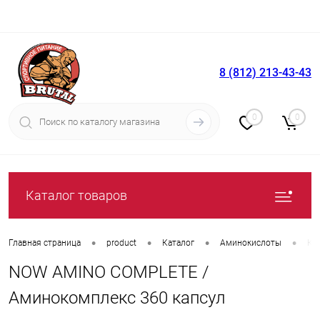
8 (812) 213-43-43
Вход
Регистрация
0
0
Каталог товаров
•
•
•
•
Главная страница
product
Каталог
Аминокислоты
Ко
NOW AMINO COMPLETE /
Аминокомплекс 360 капсул