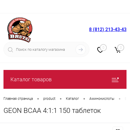
8 (812) 213-43-43
Вход
Регистрация
0
0
Каталог товаров
•
•
•
•
Главная страница
product
Каталог
Аминокислоты
БЦ
GEON BCAA 4:1:1 150 таблеток