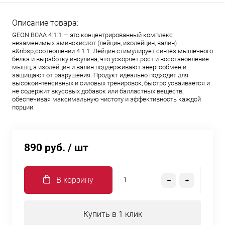
Описание товара:
GEON BCAA 4:1:1 — это концентрированный комплекс
незаменимых аминокислот (лейцин, изолейцин, валин)
в&nbsp;соотношении 4:1:1. Лейцин стимулирует синтез мышечного
белка и выработку инсулина, что ускоряет рост и восстановление
мышц, а изолейцин и валин поддерживают энергообмен и
защищают от разрушения. Продукт идеально подходит для
высокоинтенсивных и силовых тренировок, быстро усваивается и
не содержит вкусовых добавок или балластных веществ,
обеспечивая максимальную чистоту и эффективность каждой
порции.
890 руб.
/ шт
В корзину
Купить в 1 клик