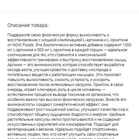
Описание товара:
Поддержите свою физическую форму, выносливость и
восстановление с мощной комбинацией L-аргинина и L-орнитина
от NOW Foods. Эта биологически активная добавка содержит 1000
мг L-аргинина и 500 мг L-орнитина в каждой порции — идеальное
соотношение для тех, кто стремится к максимальной
эффективности тренировок и быстрому восстановлению мышц.
Аргинин — это аминокислота, которая способствует выработке
оксида азота, улучшая кровоток и доставку кислорода и
питательных веществ к работающим мышцам. Это помогает
повысить выносливость, снизить усталость и ускорить
восстановление после интенсивных нагрузок. Орнитин, в свою
очередь, играет ключевую роль в цикле мочевины —
естественном процессе вывода токсинов из организма, что
особенно важно при высоких физических нагрузках. Вместе эти
аминокислоты создают синергетический эффект: они
поддерживают рост мышечной массы, улучшают качество сна и
способствуют общему ощущению бодрости и энергии. Удобные
растительные капсулы легко проглатываются и не содержат
искусственных красителей или консервантов. Подходит для
вегетарианцев и веганов. Идеально подойдёт спортсменам,
активным людям, тем, кто хочет улучшить свои спортивные