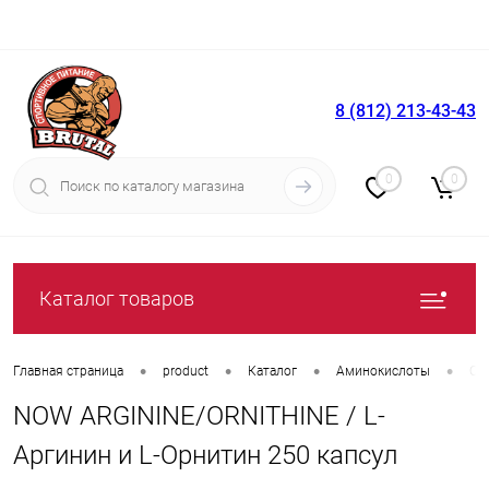
8 (812) 213-43-43
Вход
Регистрация
0
0
Каталог товаров
•
•
•
•
Главная страница
product
Каталог
Аминокислоты
От
NOW ARGININE/ORNITHINE / L-
Аргинин и L-Орнитин 250 капсул