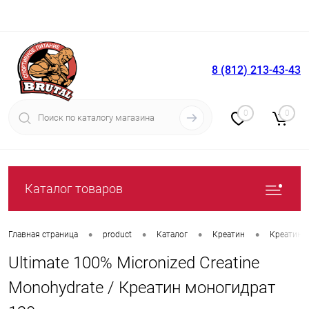
8 (812) 213-43-43
Вход
Регистрация
0
0
Каталог товаров
•
•
•
•
Главная страница
product
Каталог
Креатин
Креатин 
Ultimate 100% Micronized Creatine
Monohydrate / Креатин моногидрат