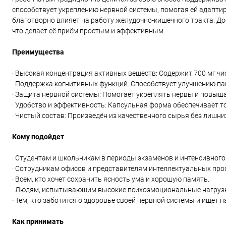
способствует укреплению нервной системы, помогая ей адапт
благотворно влияет на работу желудочно-кишечного тракта. До
что делает её приём простым и эффективным.
Преимущества
· Высокая концентрация активных веществ: Содержит 700 мг чи
· Поддержка когнитивных функций: Способствует улучшению па
· Защита нервной системы: Помогает укреплять нервы и повыша
· Удобство и эффективность: Капсульная форма обеспечивает т
· Чистый состав: Произведён из качественного сырья без лишни
Кому подойдет
· Студентам и школьникам в периоды экзаменов и интенсивного
· Сотрудникам офисов и представителям интеллектуальных проф
· Всем, кто хочет сохранить ясность ума и хорошую память.
· Людям, испытывающим высокие психоэмоциональные нагрузки
· Тем, кто заботится о здоровье своей нервной системы и ищет 
Как принимать