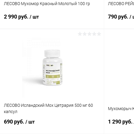
ЛЕСОВО Мухомор Красный Молотый 100 гр
ЛЕСОВО РЕЙШ
2 990 руб.
790 руб.
/ шт
/
В корзину
Купить в 1 клик
Сравнение
Купить в 1
В избранное
В наличии
В избранн
ЛЕСОВО Исландский Мох Цетрария 500 мг 60
Мухоморыч К
капсул
690 руб.
1 290 руб.
/ шт