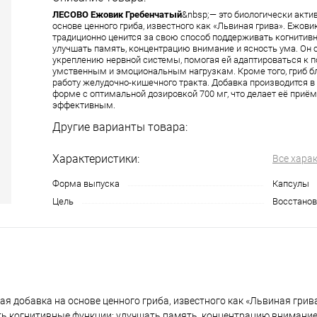
ЛЕСОВО Ежовик Гребенчатый
&nbsp;— это биологически акти
основе ценного гриба, известного как «Львиная грива». Ежов
традиционно ценится за свою способ поддерживать когнитив
улучшать память, концентрацию внимание и ясность ума. Он 
укреплению нервной системы, помогая ей адаптироваться к
умственным и эмоциональным нагрузкам. Кроме того, гриб бл
работу желудочно-кишечного тракта. Добавка производится в
форме с оптимальной дозировкой 700 мг, что делает её приё
эффективным.
Другие варианты товара:
Характеристики:
Все хара
Форма выпуска
Капсулы
Цель
Восстанов
ая добавка на основе ценного гриба, известного как «Львиная грив
ь когнитивные функции: улучшать память, концентрацию внимание 