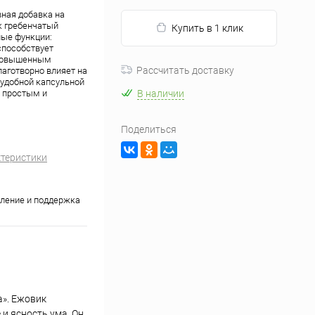
вная добавка на
ик гребенчатый
Купить в 1 клик
ные функции:
способствует
 повышенным
Рассчитать доставку
аготворно влияет на
 удобной капсульной
м простым и
В наличии
Поделиться
ктеристики
ление и поддержка
а». Ежовик
и ясность ума. Он