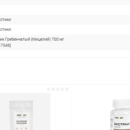
истики
истики
к Гребенчатый (Мицелий) 700 мг
47546]