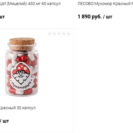
И (Мицелий) 450 мг 60 капсул
ЛЕСОВО Мухомор Красный М
1 890 руб.
 шт
/ шт
В корзину
В корз
 клик
Сравнение
Купить в 1 клик
ое
В наличии
В избранное
расный 30 капсул
/ шт