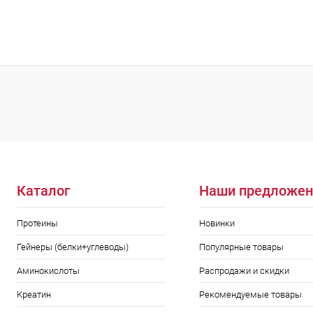
В корзину
Купить в 1 клик
Сравнение
Купить в 1
В избранное
В наличии
В избранн
Каталог
Наши предложен
Протеины
Новинки
Гейнеры (белки+углеводы)
Популярные товары
Аминокислоты
Распродажи и скидки
Креатин
Рекомендуемые товары