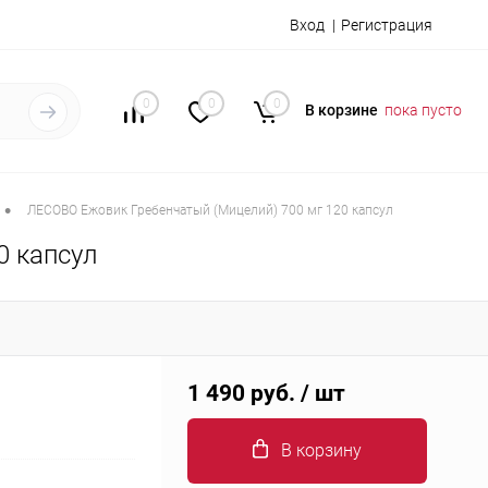
Вход
Регистрация
0
0
0
В корзине
пока пусто
•
ЛЕСОВО Ежовик Гребенчатый (Мицелий) 700 мг 120 капсул
0 капсул
1 490 руб.
/ шт
В корзину