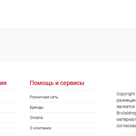
В корзину
 клик
Сравнение
ое
В наличии
ия
Помощь и сервисы
Copyright
Розничная сеть
размещен
является
Бренды
Brutalsho
Оплата
материал
согласов
О компании