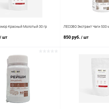
мор Красный Молотый 30 гр
ЛЕСОВО Экстракт Чаги 500 м
850 руб.
/ шт
/ шт
В корзину
В корз
 клик
Сравнение
Купить в 1 клик
ое
В наличии
В избранное