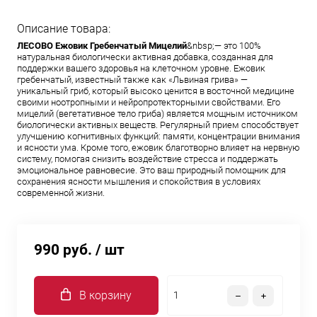
Описание товара:
ЛЕСОВО Ежовик Гребенчатый Мицелий
&nbsp;— это 100%
натуральная биологически активная добавка, созданная для
поддержки вашего здоровья на клеточном уровне. Ежовик
гребенчатый, известный также как «Львиная грива» —
уникальный гриб, который высоко ценится в восточной медицине
своими ноотропными и нейропротекторными свойствами. Его
мицелий (вегетативное тело гриба) является мощным источником
биологически активных веществ. Регулярный прием способствует
улучшению когнитивных функций: памяти, концентрации внимания
и ясности ума. Кроме того, ежовик благотворно влияет на нервную
систему, помогая снизить воздействие стресса и поддержать
эмоциональное равновесие. Это ваш природный помощник для
сохранения ясности мышления и спокойствия в условиях
современной жизни.
990 руб.
/ шт
В корзину