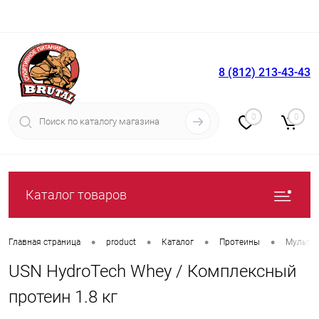
8 (812) 213-43-43
Вход
Регистрация
0
0
Каталог товаров
•
•
•
•
Главная страница
product
Каталог
Протеины
Мульти
USN HydroTech Whey / Комплексный
протеин 1.8 кг