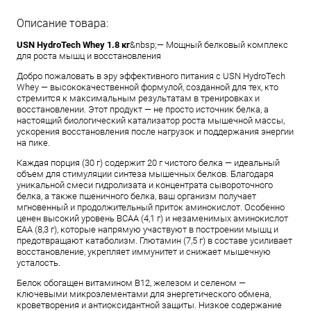
Описание товара:
USN HydroTech Whey 1.8 кг
&nbsp;— Мощный белковый комплекс
для роста мышц и восстановления
Добро пожаловать в эру эффективного питания с USN HydroTech
Whey — высококачественной формулой, созданной для тех, кто
стремится к максимальным результатам в тренировках и
восстановлении. Этот продукт — не просто источник белка, а
настоящий биологический катализатор роста мышечной массы,
ускорения восстановления после нагрузок и поддержания энергии
на пике.
Каждая порция (30 г) содержит 20 г чистого белка — идеальный
объем для стимуляции синтеза мышечных белков. Благодаря
уникальной смеси гидролизата и концентрата сывороточного
белка, а также пшеничного белка, ваш организм получает
мгновенный и продолжительный приток аминокислот. Особенно
ценен высокий уровень BCAA (4,1 г) и незаменимых аминокислот
EAA (8,3 г), которые напрямую участвуют в построении мышц и
предотвращают катаболизм. Глютамин (7,5 г) в составе усиливает
восстановление, укрепляет иммунитет и снижает мышечную
усталость.
Белок обогащен витамином B12, железом и селеном —
ключевыми микроэлементами для энергетического обмена,
кроветворения и антиоксидантной защиты. Низкое содержание