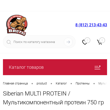
8 (812) 213-43-43
Вход
Регистрация
0
0
Каталог товаров
•
•
•
•
Главная страница
product
Каталог
Протеины
Мульти
Siberian MULTI PROTEIN /
Мультикомпонентный протеин 750 гр