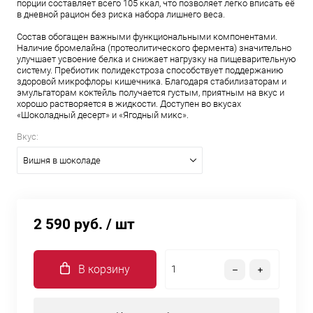
порции составляет всего 105 ккал, что позволяет легко вписать её
в дневной рацион без риска набора лишнего веса.
Состав обогащен важными функциональными компонентами.
Наличие бромелайна (протеолитического фермента) значительно
улучшает усвоение белка и снижает нагрузку на пищеварительную
систему. Пребиотик полидекстроза способствует поддержанию
здоровой микрофлоры кишечника. Благодаря стабилизаторам и
эмульгаторам коктейль получается густым, приятным на вкус и
хорошо растворяется в жидкости. Доступен во вкусах
«Шоколадный десерт» и «Ягодный микс».
Вкус:
Вишня в шоколаде
2 590 руб.
/ шт
В корзину