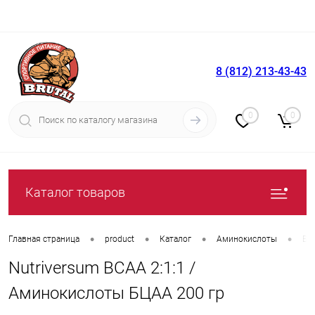
8 (812) 213-43-43
Вход
Регистрация
0
0
Каталог товаров
•
•
•
•
Главная страница
product
Каталог
Аминокислоты
БЦ
Nutriversum BCAA 2:1:1 /
Аминокислоты БЦАА 200 гр