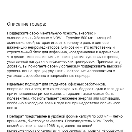
Описание товара:
Поддержите свою ментальную ясность, энергию и
эмоциональный баланс с NOW L-Tyrosine 500 мг — мощной
аминокислотой, которая играет ключевую роль в синтезе
важнейших нейромедиаторов. L-тирозин — это естественный
строительный блок для дофамина, норадреналина и адреналина,
что делает его незаменимым помощником в условиях стресса,
умственной нагрузки или физических тренировок. Принимая эту
добавку, вы помогаете своему организму поддерживать высокий
уровень концентрации, улучшать настроение и справляться с
усталостью, особенно в напряжённые периоды.
Идеально подходит для студентов, офисных работников,
спортсменов и всех, кто хочет сохранять бодрость ума и тела даже
при интенсивном ритме жизни. L-тирозин также может быть
полезен тем, кто испытывает снижение энергии или мотивации,
особенно в холодное время года или при недостатке солнечного
света.
Препарат представлен в удобной форме капсул по 500 мг — легко
принимать, быстро усваивается. Производитель NOW Foods,
семейная компания с 1968 года, известна своей
приверженностью качеству и прозрачности: продукт не содержит