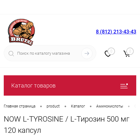
8 (812) 213-43-43
Вход
Регистрация
0
0
Каталог товаров
•
•
•
•
Главная страница
product
Каталог
Аминокислоты
От
NOW L-TYROSINE / L-Тирозин 500 мг
120 капсул