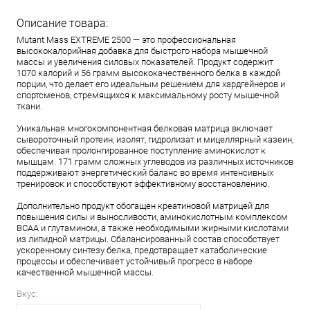
Описание товара:
Mutant Mass EXTREME 2500 — это профессиональная
высококалорийная добавка для быстрого набора мышечной
массы и увеличения силовых показателей. Продукт содержит
1070 калорий и 56 грамм высококачественного белка в каждой
порции, что делает его идеальным решением для хардгейнеров и
спортсменов, стремящихся к максимальному росту мышечной
ткани.
Уникальная многокомпонентная белковая матрица включает
сывороточный протеин, изолят, гидролизат и мицеллярный казеин,
обеспечивая пролонгированное поступление аминокислот к
мышцам. 171 грамм сложных углеводов из различных источников
поддерживают энергетический баланс во время интенсивных
тренировок и способствуют эффективному восстановлению.
Дополнительно продукт обогащен креатиновой матрицей для
повышения силы и выносливости, аминокислотным комплексом
BCAA и глутамином, а также необходимыми жирными кислотами
из липидной матрицы. Сбалансированный состав способствует
ускоренному синтезу белка, предотвращает катаболические
процессы и обеспечивает устойчивый прогресс в наборе
качественной мышечной массы.
Вкус: