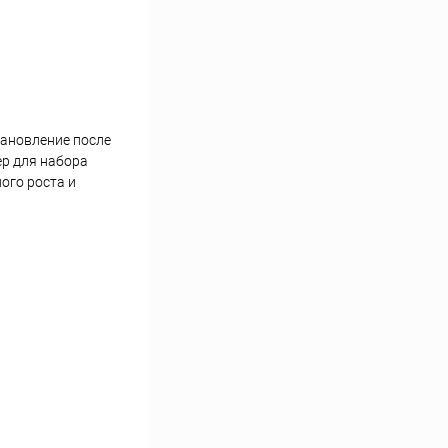
тановление после
ер для набора
ого роста и