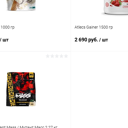
Банан
 1000 гр
Atlecs Gainer 1500 гр
2 690 руб.
/ шт
/ шт
В корзину
В корз
 клик
Сравнение
Купить в 1 клик
ое
В наличии
В избранное
Вкус:
мороженое
Банановый пирог
tant Mass / Мутант Масс 2.27 кг