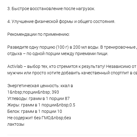
3. Быстрое восстановление после нагрузок.
4. Улучшение физической формы и общего состояния.
Рекомендации по применению:
Разведите одну порцию (100 г) в 200 мл воды. В тренировочны
отдыха – по одной порции между приемами пищи.
Activlab – выбор тех, кто стремится к результату! Независимо о
мужчин или просто хотите добавить качественный спортпит в 
Энергетическая ценность: ккал в
1&nbsp;порции&nbsp; 393
Углеводы: грамм в 1 порции 87
Жиры: грамм в 1 порции&nbsp;0.5
Белок: грамм в 1 порции 10
Не содержит без ГМО,&nbsp;без
лактозы