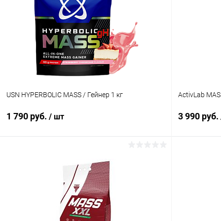
USN HYPERBOLIC MASS / Гейнер 1 кг
ActivLab MAS
1 790 руб.
3 990 руб.
/ шт
В корзину
Купить в 1 клик
Сравнение
Купить в 1
В избранное
В наличии
В избранн
Вкус:
Вкус: