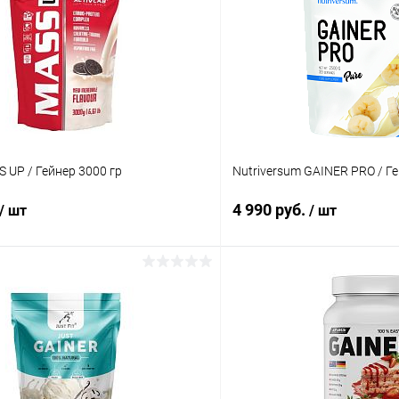
S UP / Гейнер 3000 гр
Nutriversum GAINER PRO / Ге
4 990 руб.
/ шт
/ шт
В корзину
В корз
 клик
Сравнение
Купить в 1 клик
ое
В наличии
В избранное
Вкус: