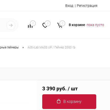
Вход
Регистрация
0
0
0
В корзине
пока пусто
•
дные гейнеры
ActivLab MASS UP / Гейнер 2000 гр
3 390 руб.
/ шт
В корзину