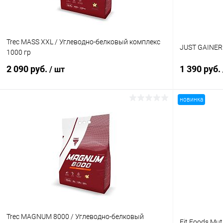
Клубничный чизкейк
Ваниль
Trec MASS XXL / Углеводно-белковый комплекс
JUST GAINER
1000 гр
2 090 руб.
1 390 руб.
/ шт
новинка
В корзину
Купить в 1 клик
Сравнение
Купить в 1
В избранное
В наличии
В избранн
Вкус:
Вкус:
Банан
Ванильное 
Trec MAGNUM 8000 / Углеводно-белковый
Fit Foods Mu