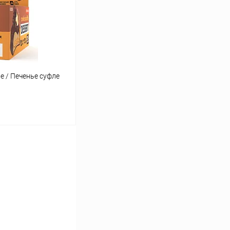
В наличии
le / Печенье суфле
ину
Сравнение
В наличии