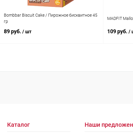
Bombbar Biscuit Cake / Пирожное бисквитное 45
MADFIT Mallo
гр
89 руб.
109 руб.
/ шт
/
В корзину
Купить в 1 клик
Сравнение
Купить в 1
В избранное
В наличии
В избранн
Вкус:
Вкус:
Тирамису
Малина
Каталог
Наши предложен