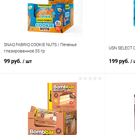
В избранное
В наличии
В избранн
Вкус:
Вкус:
Вишня
Арахис соле
SNAQ FABRIQ COOKIE NUTS / Печенье
USN SELECT C
глазированное 35 гр
99 руб.
199 руб.
/ шт
/
В корзину
Купить в 1 клик
Сравнение
Купить в 1
В избранное
В наличии
В избранн
Вкус:
Арахис и солёная карамель