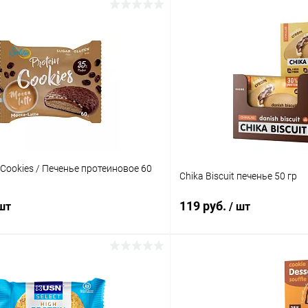
n Cookies / Печенье протеиновое 60
Chika Biscuit печенье 50 гр
119 руб.
 шт
/ шт
В корзину
В корз
 клик
Сравнение
Купить в 1 клик