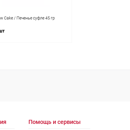
w Cake / Печенье суфле 45 гр
 шт
В корзину
 клик
Сравнение
ое
В наличии
ия
Помощь и сервисы