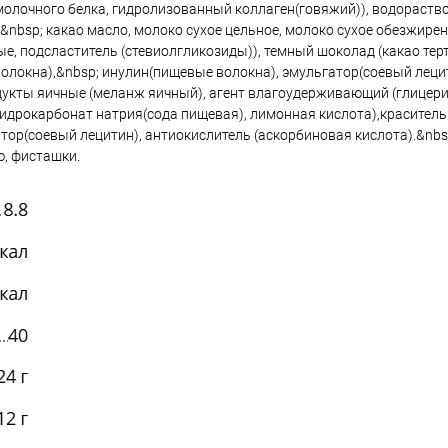
 молочного белка, гидролизованный коллаген(говяжий)), водораст
nbsp; какао масло, молоко сухое цельное, молоко сухое обезжирен
, подсластитель (стевиолгликозиды)), темный шоколад (какао терт
локна),&nbsp; инулин(пищевые волокна), эмульгатор(соевый лецити
укты яичные (меланж яичный), агент влагоудерживающий (глицерин
идрокарбонат натрия(сода пищевая), лимонная кислота),краситель
тор(соевый лецитин), антиокислитель (аскорбиновая кислота).&nb
ю, фисташки.