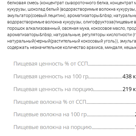
белковая смесь (концентрат сывороточного белка, концентрат
кукурузы, шоколад белый (водорастворимые волокна кукурузы,&
эмульгатор(соевый лецитин), ароматизаторы&nbsp; натуральные
водорастворимые волокна кукурузы, олигофруктоза(пищевые во
порошок алкализованный, овсяная мука, кокосовое масло, прод
ароматизаторы&nbsp; натуральные, регуляторы кислотности (г
натуральный(черный(растительный кокосовый уголь)), эмульга
содержать незначительное количество арахиса, миндаля, кешь