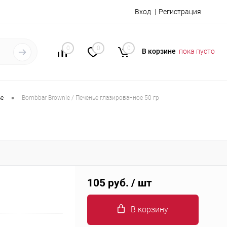
Вход
Регистрация
0
0
0
В корзине
пока пусто
•
ье
Bombbar Brownie / Печенье глазированное 50 гр
105 руб.
/ шт
В корзину