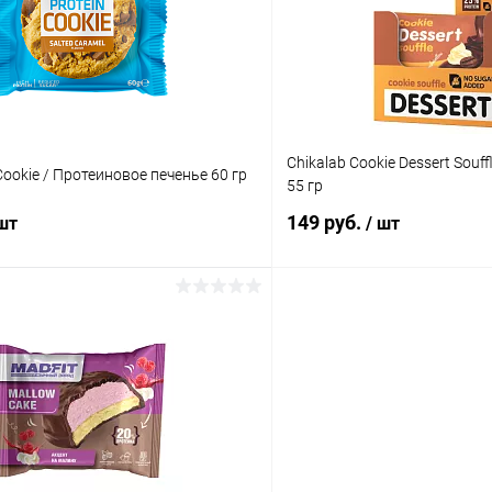
ое
В наличии
В избранное
Вкус:
ная карамель
Датский бисквит
Chikalab Cookie Dessert Souff
ookie / Протеиновое печенье 60 гр
55 гр
149 руб.
 шт
/ шт
В корзину
В корз
 клик
Сравнение
Купить в 1 клик
ое
В наличии
В избранное
Вкус:
Кофе с маршмеллоу