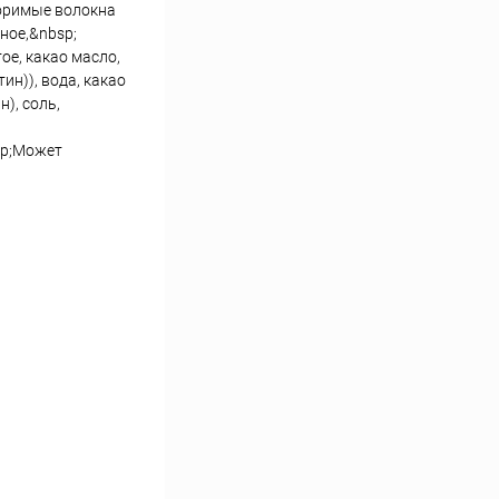
воримые волокна
ное,&nbsp;
ое, какао масло,
н)), вода, какао
), соль,
sp;Может