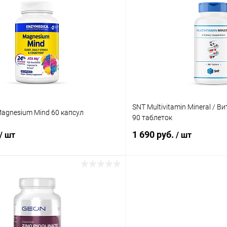
 клик
Сравнение
Купить в 1 клик
ое
В наличии
В избранное
SNT Multivitamin Mineral / 
agnesium Mind 60 капсул
90 таблеток
1 690 руб.
/ шт
/ шт
В корзину
В корз
 клик
Сравнение
Купить в 1 клик
ое
В наличии
В избранное