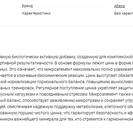
Бренд
Atlecs
Характеристики
Без харак
ивную биологически активную добавку, созданную для комплексно
тивной результативности. В основе формулы лежит цинк в форме 
ных. Это означает, что микроэлемент максимально полно усваивает
лючается в ключевые биохимические реакции. Цинк выступает обяза
венной нормализации гормонального баланса, повышению выносливо
вных тренировок. Регулярное поступление цинка укрепляет защит
русным нагрузкам и повседневным стрессам. Микроэлемент также 
ный баланс, способствует заживлению микротравм и сохраняет упр
ей, обеспечивая надёжную поддержку метаболизма, клеточного об
ованную порцию чистого цинка, что гарантирует безопасность и э
иком важнейшего минерала для тех, кто стремится к гармоничном