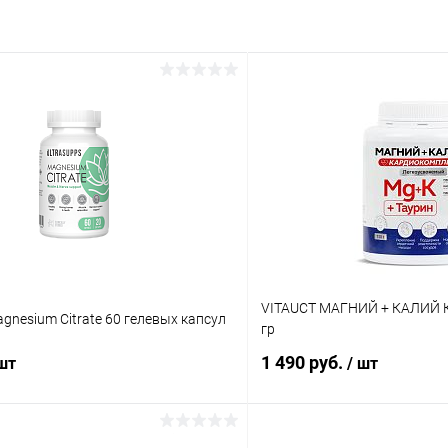
VITAUCT МАГНИЙ + КАЛИЙ 
agnesium Citrate 60 гелевых капсул
гр
1 490 руб.
 шт
/ шт
В корзину
В корз