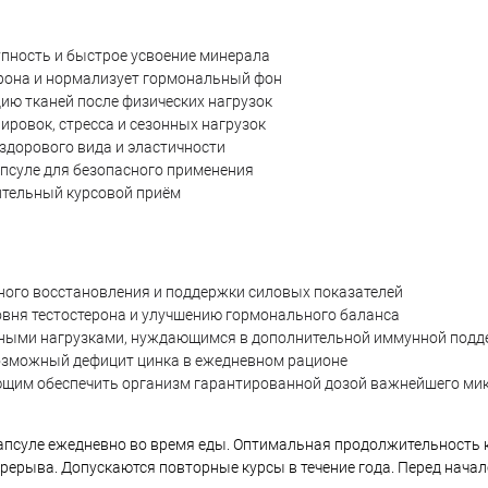
пность и быстрое усвоение минерала
ерона и нормализует гормональный фон
ию тканей после физических нагрузок
ровок, стресса и сезонных нагрузок
здорового вида и эластичности
апсуле для безопасного применения
ительный курсовой приём
ного восстановления и поддержки силовых показателей
вня тестостерона и улучшению гормонального баланса
ными нагрузками, нуждающимся в дополнительной иммунной подд
 возможный дефицит цинка в ежедневном рационе
щим обеспечить организм гарантированной дозой важнейшего ми
псуле ежедневно во время еды. Оптимальная продолжительность 
рерыва. Допускаются повторные курсы в течение года. Перед нача