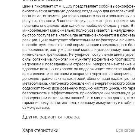
Цинка пиколинат от ATLECS представляет собой высокоэффе
биологически активную добавку, созданную для комплексной
организма, оптимизации гормонального фона и повышения сп
результативности. В основе формулы лежит цинк в форме пик
признана специалистами одной из наиболее биодоступных. Это
микроэлемент максимально полно усваивается в желудочно-
быстро поступает в клетки, где активно включается в ключе
реакции. Цинк выступает обязательным кофактором в синтезе
способствует естественной нормализации гормонального ба
выносливости, росту мышечной массы и ускоренному восста
интенсивных тренировок. Регулярное поступление цинка укр
силы организма, помогая иммунитету эффективно противост
нагрузкам и повседневным стрессам. Микроэлемент также и
здоровье кожных покровов: он поддерживает естественный ба
заживлению микротравм и сохраняет упругость эпидермиса. 
дополняет рацион активных людей, обеспечивая надёжную п
метаболизма, клеточного обновления и энергетического обме
содержит точно дозированную порцию чистого цинка, что гар
безопасность и эффективность при соблюдении рекомендаци
проверенным источником важнейшего минерала для тех, кто 
гармоничному развитию тела, крепкому иммунитету и стабил
самочувствию.
Другие варианты товара:
Характеристики:
Все хара