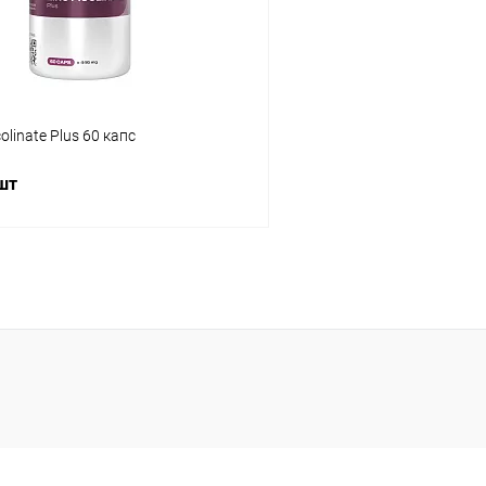
olinate Plus 60 капс
 шт
В корзину
 клик
Сравнение
ое
В наличии