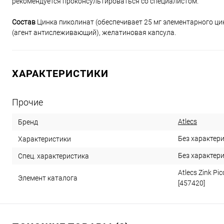
рекомендуется проконсультироваться со специалистом.
Состав
Цинка пиколинат (обеспечивает 25 мг элементарного ци
(агент антислеживающий), желатиновая капсула.
ХАРАКТЕРИСТИКИ
Прочие
Atlecs
Бренд
Без характер
Характеристики
Без характер
Спец. характеристика
Atlecs Zink Pi
Элемент каталога
[457420]