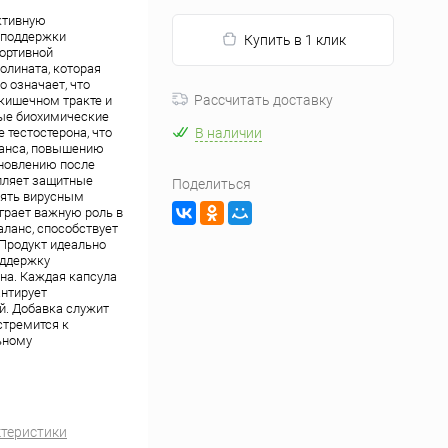
ктивную
 поддержки
Купить в 1 клик
ортивной
олината, которая
 означает, что
Рассчитать доставку
кишечном тракте и
вые биохимические
 тестостерона, что
В наличии
ланса, повышению
новлению после
епляет защитные
Поделиться
оять вирусным
грает важную роль в
ланс, способствует
Продукт идеально
оддержку
на. Каждая капсула
антирует
й. Добавка служит
стремится к
ьному
ктеристики