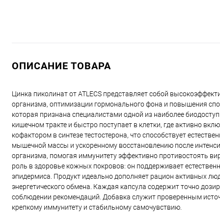
ОПИСАНИЕ ТОВАРА
Цинка пиколинат от ATLECS представляет собой высокоэффект
организма, оптимизации гормонального фона и повышения спор
которая признана специалистами одной из наиболее биодоступ
кишечном тракте и быстро поступает в клетки, где активно вк
кофактором в синтезе тестостерона, что способствует естест
мышечной массы и ускоренному восстановлению после интенси
организма, помогая иммунитету эффективно противостоять ви
роль в здоровье кожных покровов: он поддерживает естествен
эпидермиса. Продукт идеально дополняет рацион активных люд
энергетического обмена. Каждая капсула содержит точно дозир
соблюдении рекомендаций. Добавка служит проверенным источн
крепкому иммунитету и стабильному самочувствию.