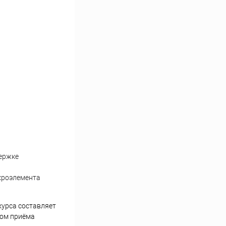
ержке
кроэлемента
курса составляет
лом приёма