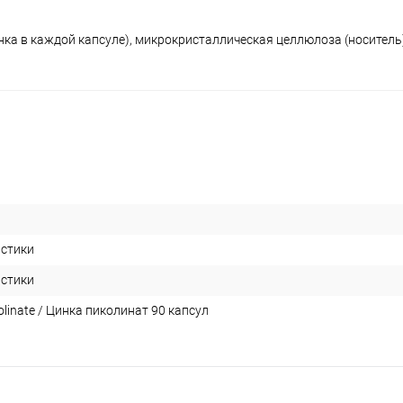
нка в каждой капсуле), микрокристаллическая целлюлоза (носитель
истики
истики
colinate / Цинка пиколинат 90 капсул