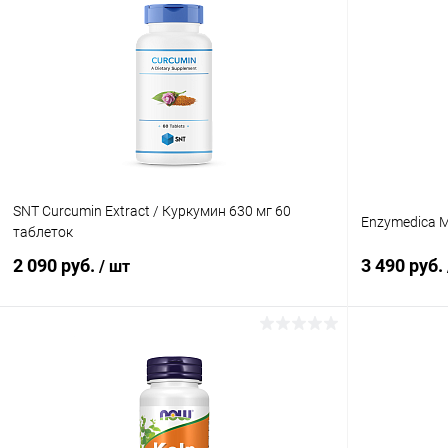
Купить в 1 клик
Сравнение
Купить в 1
В избранное
В наличии
В избранн
SNT Curcumin Extract / Куркумин 630 мг 60
Enzymedica M
таблеток
2 090 руб.
3 490 руб.
/ шт
В корзину
Купить в 1 клик
Сравнение
Купить в 1
В избранное
В наличии
В избранн