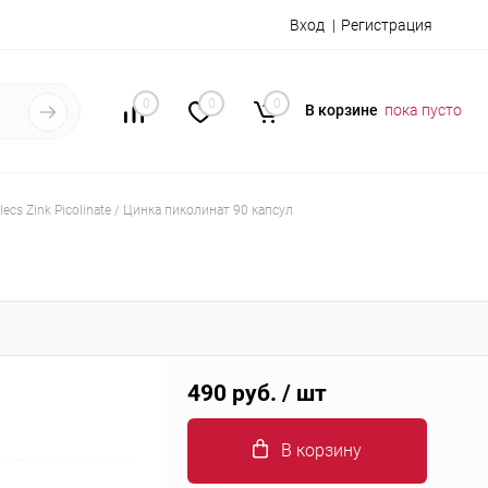
Вход
Регистрация
0
0
0
В корзине
пока пусто
lecs Zink Picolinate / Цинка пиколинат 90 капсул
490 руб.
/ шт
В корзину