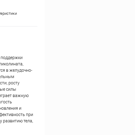
теристики
й поддержки
пиколината,
ся в желудочно-
тельным
сти, росту
ные силы
играет важную
угость
новления и
ффективность при
у развитию тела,