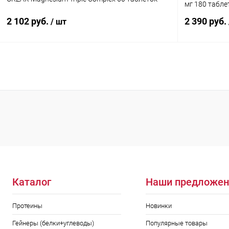
мг 180 табле
2 102 руб.
2 390 руб.
/ шт
В корзину
Купить в 1 клик
Сравнение
Купить в 1
В избранное
В наличии
В избранн
Каталог
Наши предложен
Протеины
Новинки
Гейнеры (белки+углеводы)
Популярные товары