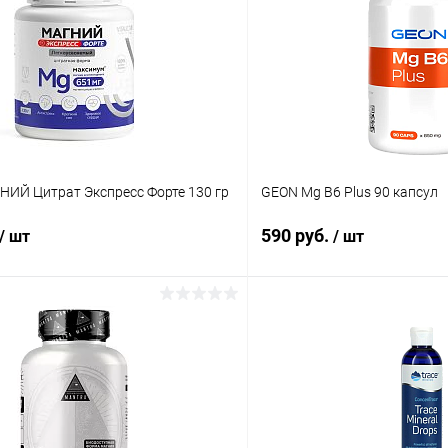
НИЙ Цитрат Экспресс Форте 130 гр
GEON Mg B6 Plus 90 капсул
590 руб.
/ шт
/ шт
В корзину
В корз
 клик
Сравнение
Купить в 1 клик
ое
В наличии
В избранное