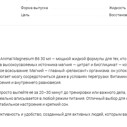
Форма выпуска
Жидкость
Цель
Восстанов
Animal Magnesium B6 30 мл — мощной жидкой формулы для тех, кто 
два высокоусвояемых источника магния — цитрат и бисглицинат — к
рое всасывание. Магний — главный «релаксант» организма: он успо
огает мозгу сосредоточиться даже в условиях перегрузки. Витами
ения и внутреннего равновесия.
просто выпейте её за 20–30 минут до тренировки или важного дела, 
 идеально вписывается в любой режим питания. Отличный выбор для 
стабильное настроение и крепкий сон.
ективность и удобство, созданный для активных людей, которым ва