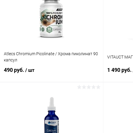
Atlecs Chromium Picolinate / Хрома пиколинат 90
VITAUCT МАГ
капсул
490 руб.
1 490 руб.
/ шт
В корзину
Купить в 1 клик
Сравнение
Купить в 1
В избранное
В наличии
В избранн