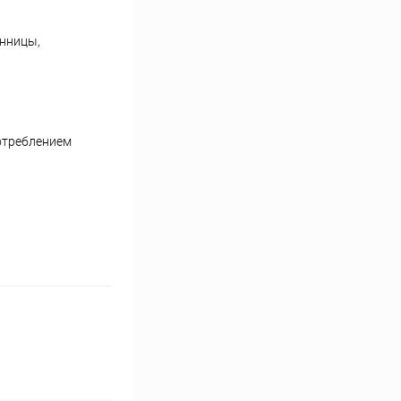
онницы,
потреблением