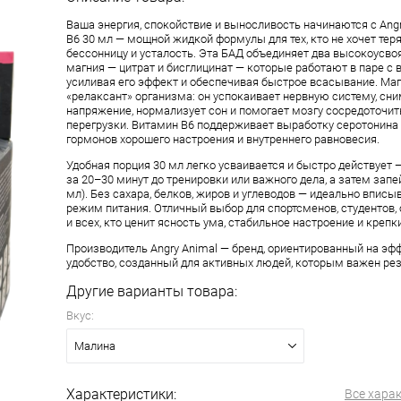
Ваша энергия, спокойствие и выносливость начинаются с Ang
B6 30 мл — мощной жидкой формулы для тех, кто не хочет теря
бессонницу и усталость. Эта БАД объединяет два высокоусв
магния — цитрат и бисглицинат — которые работают в паре с 
усиливая его эффект и обеспечивая быстрое всасывание. Ма
«релаксант» организма: он успокаивает нервную систему, с
напряжение, нормализует сон и помогает мозгу сосредоточит
перегрузки. Витамин B6 поддерживает выработку серотонина
гормонов хорошего настроения и внутреннего равновесия.
Удобная порция 30 мл легко усваивается и быстро действует 
за 20–30 минут до тренировки или важного дела, а затем запе
мл). Без сахара, белков, жиров и углеводов — идеально вписы
режим питания. Отличный выбор для спортсменов, студентов,
и всех, кто ценит ясность ума, стабильное настроение и крепк
Производитель Angry Animal — бренд, ориентированный на эф
удобство, созданный для активных людей, которым важен рез
Другие варианты товара:
Вкус:
Малина
Характеристики:
Все хара