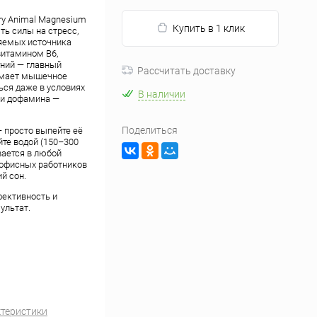
ry Animal Magnesium
Купить в 1 клик
ть силы на стресс,
ояемых источника
витамином B6,
гний — главный
Рассчитать доставку
нимает мышечное
ься даже в условиях
В наличии
 и дофамина —
Поделиться
— просто выпейте её
йте водой (150–300
вается в любой
 офисных работников
ий сон.
фективность и
ультат.
ктеристики