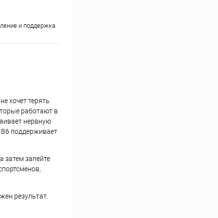
ление и поддержка
не хочет терять
оторые работают в
каивает нервную
н B6 поддерживает
а затем запейте
спортсменов,
жен результат.