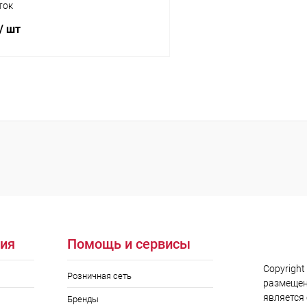
ток
/ шт
В корзину
 клик
Сравнение
ое
В наличии
ия
Помощь и сервисы
Copyright
Розничная сеть
размещен
является
Бренды