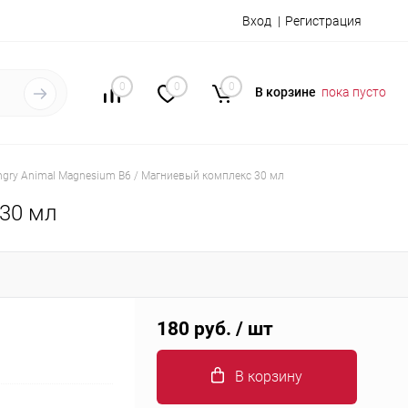
Вход
Регистрация
0
0
0
В корзине
пока пусто
ngry Animal Magnesium B6 / Магниевый комплекс 30 мл
 30 мл
180 руб.
/ шт
В корзину