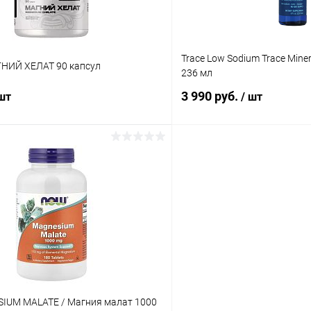
Trace Low Sodium Trace Mine
НИЙ ХЕЛАТ 90 капсул
236 мл
3 990 руб.
 шт
/ шт
В корзину
В корз
 клик
Сравнение
Купить в 1 клик
ое
В наличии
В избранное
UM MALATE / Магния малат 1000