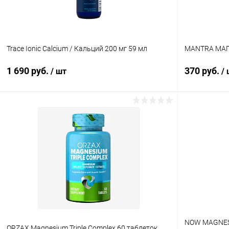
Trace Ionic Calcium / Кальций 200 мг 59 мл
MANTRA МАГ
1 690 руб.
370 руб.
/ шт
/
В корзину
Купить в 1 клик
Сравнение
Купить в 1
В избранное
В наличии
В избранн
NOW MAGNESI
ORZAX Magnesium Triple Complex 60 таблеток