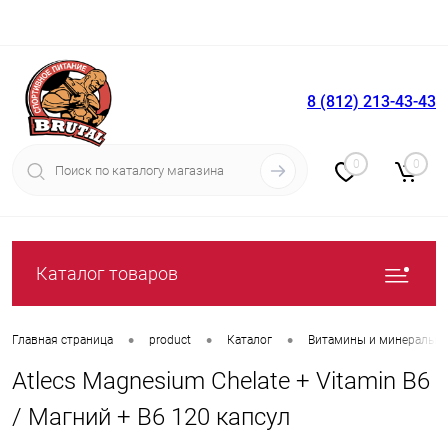
8 (812) 213-43-43
Вход
Регистрация
0
0
Каталог товаров
•
•
•
Главная страница
product
Каталог
Витамины и минералы
Atlecs Magnesium Chelate + Vitamin B6
/ Магний + В6 120 капсул