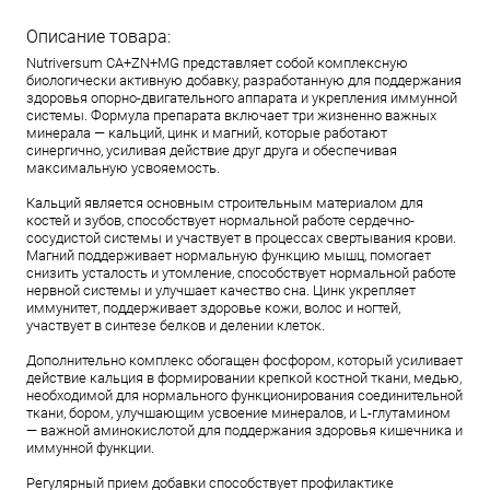
Описание товара:
Nutriversum CA+ZN+MG представляет собой комплексную
биологически активную добавку, разработанную для поддержания
здоровья опорно-двигательного аппарата и укрепления иммунной
системы. Формула препарата включает три жизненно важных
минерала — кальций, цинк и магний, которые работают
синергично, усиливая действие друг друга и обеспечивая
максимальную усвояемость.
Кальций является основным строительным материалом для
костей и зубов, способствует нормальной работе сердечно-
сосудистой системы и участвует в процессах свертывания крови.
Магний поддерживает нормальную функцию мышц, помогает
снизить усталость и утомление, способствует нормальной работе
нервной системы и улучшает качество сна. Цинк укрепляет
иммунитет, поддерживает здоровье кожи, волос и ногтей,
участвует в синтезе белков и делении клеток.
Дополнительно комплекс обогащен фосфором, который усиливает
действие кальция в формировании крепкой костной ткани, медью,
необходимой для нормального функционирования соединительной
ткани, бором, улучшающим усвоение минералов, и L-глутамином
— важной аминокислотой для поддержания здоровья кишечника и
иммунной функции.
Регулярный прием добавки способствует профилактике