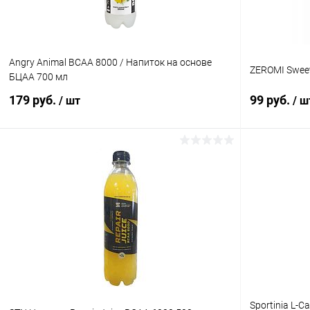
Клубника
Ананас
Angry Animal BCAA 8000 / Напиток на основе
ZEROMI Sweet
БЦАА 700 мл
179 руб.
99 руб.
/ шт
/ ш
В корзину
Купить в 1 клик
Сравнение
Купить в 1
В избранное
В наличии
В избранн
Вкус:
Вкус:
Белый грейпфрут
Апельсин
Sportinia L-C