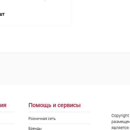
 шт
В корзину
 клик
Сравнение
ое
В наличии
ия
Помощь и сервисы
Copyright
Розничная сеть
размещен
является
Бренды