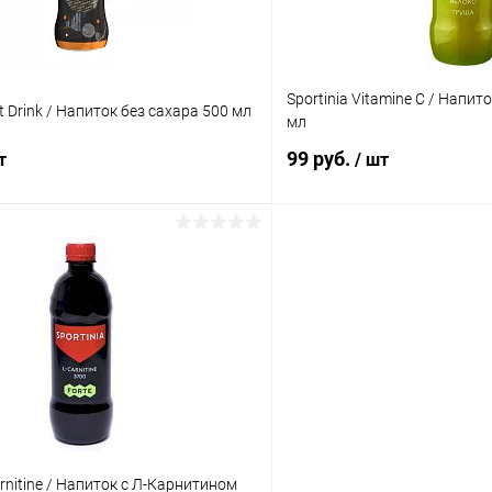
Маракуйя
Sportinia Vitamine C / Напи
 Drink / Напиток без сахара 500 мл
мл
99 руб.
т
/ шт
В корзину
В корз
 клик
Сравнение
Купить в 1 клик
ое
В наличии
В избранное
Вкус:
Апельсин яблоко груша
arnitine / Напиток с Л-Карнитином