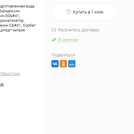
одготовленная вода
Пиридоксин
Купить в 1 клик
ин В3&#41;,
 Ароматизатор
амин С&#41;, Сорбат
Рассчитать доставку
Цитрат натрия.
В наличии
Поделиться
ктеристики
al