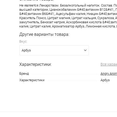
Не является Лекарством. Безалкогольный напиток. Состав: П
высшей категории, Цианокобаламин &#40;витамин В12&#41;, 
&#40;витамин В6&#41;, Ацесульфам калия, Ниацин &#40;витам
Краситель Понсо, Цитрат магния, Цитрат кальция, Сукралоза,
замутнитель, Бензоат натрия, Аскорбиновая кислота &#40;вит
калия, Цитрат калия, Ароматизатор Арбуз, Лимонная кислота, 
Другие варианты товара:
Вкус:
Арбуз
Характеристики:
Все хара
Бренд
Angry Anim
Характеристики
Арбуз