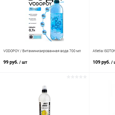
VODOPOY / Витаминизированная вода 700 мл
Atletia ISOT
99 руб.
109 руб.
/ шт
/
В корзину
Купить в 1 клик
Сравнение
Купить в 1
В избранное
В наличии
В избранн
Вкус:
Вкус: