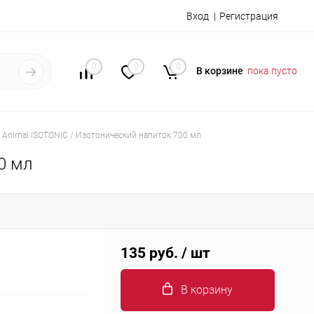
Вход
Регистрация
0
0
0
В корзине
пока пусто
 Animal ISOTONIC / Изотонический напиток 700 мл
0 мл
135 руб.
/ шт
В корзину