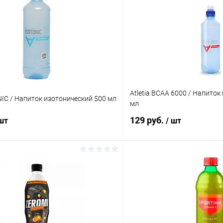
Atletia BCAA 6000 / Напиток
ONIC / Напиток изотонический 500 мл
мл
129 руб.
 шт
/ шт
В корзину
В корз
 клик
Сравнение
Купить в 1 клик
ое
В наличии
В избранное
Вкус: