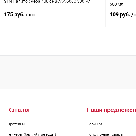
STN Напиток Repair Juice BCAA 6000 500 мл
500 мл
175 руб.
109 руб.
/ шт
/
В корзину
Купить в 1 клик
Сравнение
Купить в 1
В избранное
В наличии
В избранн
Вкус:
Вкус:
Яблоко клюква
Малина
Каталог
Наши предложен
Протеины
Новинки
Гейнеры (белки+углеводы)
Популярные товары