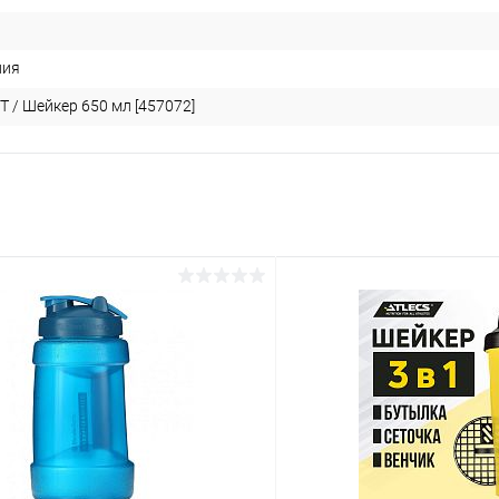
ния
T / Шейкер 650 мл [457072]