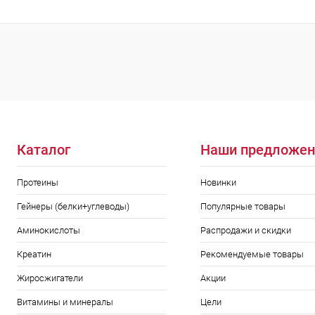
Купить в 1 клик
Сравнение
Купить в 1
В избранное
В наличии
В избранн
Размер:
Зелёный
Каталог
Наши предложен
Протеины
Новинки
Гейнеры (белки+углеводы)
Популярные товары
Аминокислоты
Распродажи и скидки
Креатин
Рекомендуемые товары
Жиросжигатели
Акции
Витамины и минералы
Цели