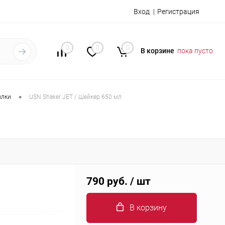
Вход
Регистрация
0
0
0
В корзине
пока пусто
•
ылки
USN Shaker JET / Шейкер 650 мл
790 руб.
/ шт
В корзину