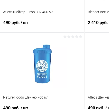
Atlecs Шейкер Turbo C02 400 мл
Blender Bottl
490 руб.
2 410 руб.
/ шт
В корзину
Купить в 1 клик
Сравнение
Купить в 1
В избранное
В наличии
В избранн
Размер:
Размер:
Черный
Синий
Nature Foods Шейкер 700 мл
Atlecs Шейке
490 руб.
490 руб.
/ шт
/