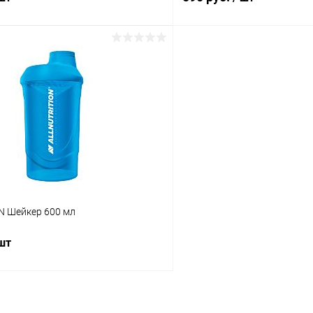
В корзину
В корз
 клик
Сравнение
Купить в 1 клик
ое
В наличии
В избранное
Размер:
Body
N Шейкер 600 мл
 шт
В корзину