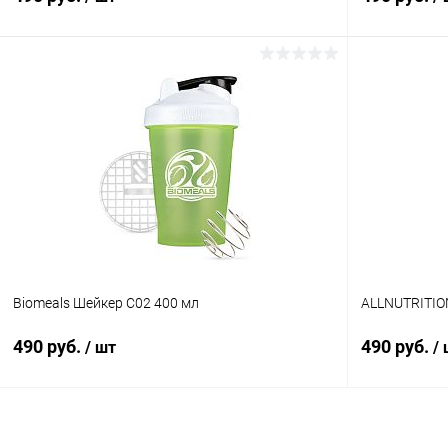
В корзину
Купить в 1 клик
Сравнение
Купить в 1
В избранное
В наличии
В избранн
Размер:
Размер:
Жёлтый
Бело-серый
Biomeals Шейкер C02 400 мл
ALLNUTRITIO
490 руб.
490 руб.
/ шт
/
В корзину