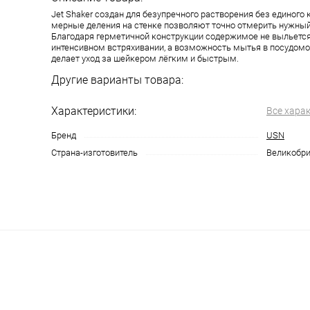
Jet Shaker создан для безупречного растворения без единого
мерные деления на стенке позволяют точно отмерить нужны
Благодаря герметичной конструкции содержимое не выльется
интенсивном встряхивании, а возможность мытья в посудом
делает уход за шейкером лёгким и быстрым.
Другие варианты товара:
Характеристики:
Все хара
Бренд
USN
Страна-изготовитель
Великобри