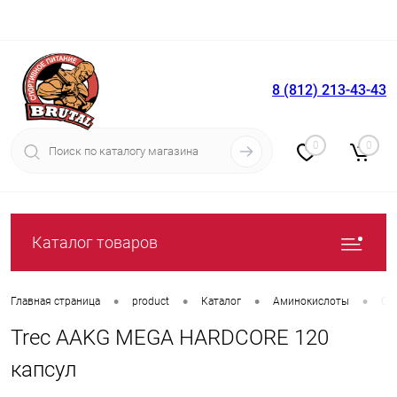
8 (812) 213-43-43
Вход
Регистрация
0
0
Каталог товаров
•
•
•
•
Главная страница
product
Каталог
Аминокислоты
От
Trec AAKG MEGA HARDCORE 120
капсул