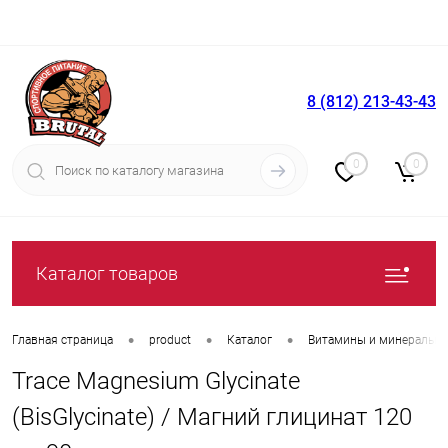
8 (812) 213-43-43
Вход
Регистрация
0
0
Каталог товаров
•
•
•
Главная страница
product
Каталог
Витамины и минералы
Trace Magnesium Glycinate
(BisGlycinate) / Магний глицинат 120