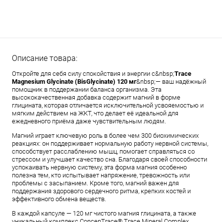
Описание товара:
Откройте для себя силу спокойствия и энергии с&nbsp;
Trace
Magnesium Glycinate (BisGlycinate) 120 мг
&nbsp;— ваш надёжный
помощник в поддержании баланса организма. Эта
высококачественная добавка содержит магний в форме
глицината, которая отличается исключительной усвояемостью и
мягким действием на ЖКТ, что делает её идеальной для
ежедневного приёма даже чувствительным людям.
Магний играет ключевую роль в более чем 300 биохимических
реакциях: он поддерживает нормальную работу нервной системы,
способствует расслаблению мышц, помогает справляться со
стрессом и улучшает качество сна. Благодаря своей способности
успокаивать нервную систему, эта форма магния особенно
полезна тем, кто испытывает напряжение, тревожность или
проблемы с засыпанием. Кроме того, магний важен для
поддержания здорового сердечного ритма, крепких костей и
эффективного обмена веществ.
В каждой капсуле — 120 мг чистого магния глицината, а также
уникальный комплекс ConcenTrace® Trace Mineral Complex,