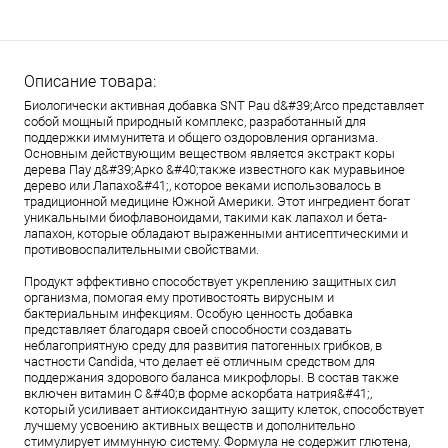
Описание товара:
Биологически активная добавка SNT Pau d&#39;Arco представляет
собой мощный природный комплекс, разработанный для
поддержки иммунитета и общего оздоровления организма.
Основным действующим веществом является экстракт коры
дерева Пау д&#39;Арко &#40;также известного как муравьиное
дерево или Лапахо&#41;, которое веками использовалось в
традиционной медицине Южной Америки. Этот ингредиент богат
уникальными биофлавоноидами, такими как лапахол и бета-
лапахон, которые обладают выраженными антисептическими и
противовоспалительными свойствами.
Продукт эффективно способствует укреплению защитных сил
организма, помогая ему противостоять вирусным и
бактериальным инфекциям. Особую ценность добавка
представляет благодаря своей способности создавать
неблагоприятную среду для развития патогенных грибков, в
частности Candida, что делает её отличным средством для
поддержания здорового баланса микрофлоры. В состав также
включен витамин C &#40;в форме аскорбата натрия&#41;,
который усиливает антиоксидантную защиту клеток, способствует
лучшему усвоению активных веществ и дополнительно
стимулирует иммунную систему. Формула не содержит глютена,