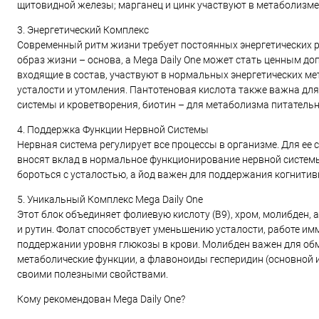
щитовидной железы; марганец и цинк участвуют в метаболизме
3. Энергетический Комплекс
Современный ритм жизни требует постоянных энергетических р
образ жизни – основа, а Mega Daily One может стать ценным доп
входящие в состав, участвуют в нормальных энергетических ме
усталости и утомления. Пантотеновая кислота также важна для
системы и кроветворения, биотин – для метаболизма питательн
4. Поддержка Функции Нервной Системы
Нервная система регулирует все процессы в организме. Для ее 
вносят вклад в нормальное функционирование нервной систем
бороться с усталостью, а йод важен для поддержания когнитив
5. Уникальный Комплекс Mega Daily One
Этот блок объединяет фолиевую кислоту (B9), хром, молибден,
и рутин. Фолат способствует уменьшению усталости, работе им
поддержании уровня глюкозы в крови. Молибден важен для об
метаболические функции, а флавоноиды гесперидин (основной ис
своими полезными свойствами.
Кому рекомендован Mega Daily One?