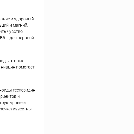
тание и здоровый
ьций и магний,
ить чувство
B6 – для нервной
йод, которые
 ниацин помогает
оноиды гесперидин
триентов и
труктурные и
гречке) известны