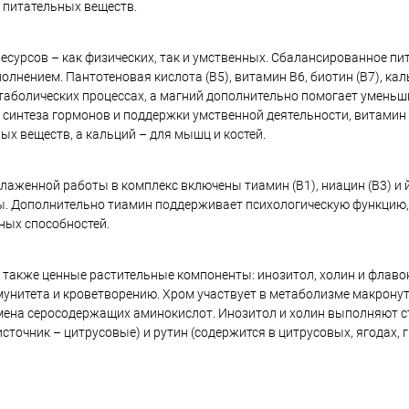
 питательных веществ.
есурсов – как физических, так и умственных. Сбалансированное пи
олнением. Пантотеновая кислота (B5), витамин B6, биотин (B7), кал
таболических процессах, а магний дополнительно помогает уменьш
 синтеза гормонов и поддержки умственной деятельности, витамин 
ых веществ, а кальций – для мышц и костей.
слаженной работы в комплекс включены тиамин (B1), ниацин (B3) и 
ы. Дополнительно тиамин поддерживает психологическую функцию,
ных способностей.
 а также ценные растительные компоненты: инозитол, холин и флав
мунитета и кроветворению. Хром участвует в метаболизме макрону
мена серосодержащих аминокислот. Инозитол и холин выполняют с
точник – цитрусовые) и рутин (содержится в цитрусовых, ягодах, 