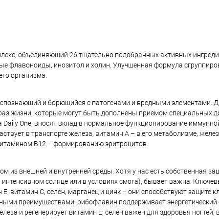
лекс, объединяющий 26 тщательно подобранных активных ингредие
ьные флавоноиды, инозитол и холин. Улучшенная формула сгруппиро
го организма.
спознающий и борющийся с патогенами и вредными элементами. Д
аз жизни, которые могут быть дополнены приемом специальных до
a Daily One, вносят вклад в нормальное функционирование иммунно
твует в транспорте железа, витамин А – в его метаболизме, желез
 витамином B12 – формированию эритроцитов.
м из внешней и внутренней среды. Хотя у нас есть собственная за
ри интенсивном солнце или в условиях смога), бывает важна. Ключе
E, витамин C, селен, марганец и цинк – они способствуют защите к
льными преимуществами: рибофлавин поддерживает энергетический
леза и регенерирует витамин E; селен важен для здоровья ногтей, 