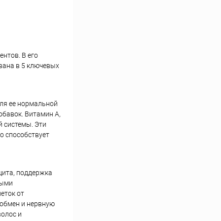
нтов. В его
вана в 5 ключевых
ля ее нормальной
бавок. Витамин А,
й системы. Эти
о способствует
щита, поддержка
выми
леток от
 обмен и нервную
волос и