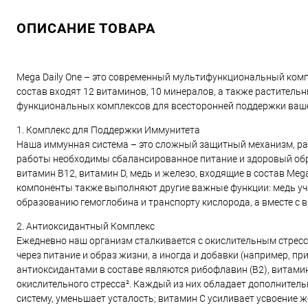
ОПИСАНИЕ ТОВАРА
Mega Daily One – это современный мультифункциональный комп
состав входят 12 витаминов, 10 минералов, а также растител
функциональных комплексов для всесторонней поддержки ваше
1. Комплекс для Поддержки Иммунитета
Наша иммунная система – это сложный защитный механизм, ра
работы необходимы сбалансированное питание и здоровый обр
витамин B12, витамин D, медь и железо, входящие в состав Meg
компоненты также выполняют другие важные функции: медь учас
образованию гемоглобина и транспорту кислорода, а вместе с
2. Антиоксидантный Комплекс
Ежедневно наш организм сталкивается с окислительным стрессо
через питание и образ жизни, а иногда и добавки (например, п
антиоксидантами в составе являются рибофлавин (B2), витамин 
окислительного стресса². Каждый из них обладает дополните
систему, уменьшает усталость; витамин C усиливает усвоение же