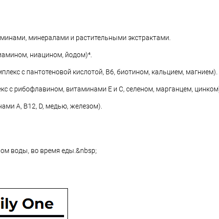
таминами, минералами и растительными экстрактами.
иамином, ниацином, йодом)⁴.
плекс с пантотеновой кислотой, B6, биотином, кальцием, магнием).
кс с рибофлавином, витаминами E и C, селеном, марганцем, цинком)
ами A, B12, D, медью, железом).
ном воды, во время еды.&nbsp;