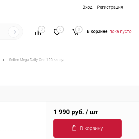
Вход
Регистрация
0
0
0
В корзине
пока пусто
•
Scitec Mega Daily One 120 капсул
1 990 руб.
/ шт
В корзину