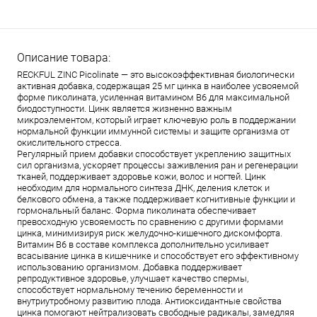
Описание товара:
RECKFUL ZINC Picolinate — это высокоэффективная биологически
активная добавка, содержащая 25 мг цинка в наиболее усвояемой
форме пиколината, усиленная витамином B6 для максимальной
биодоступности. Цинк является жизненно важным
микроэлементом, который играет ключевую роль в поддержании
нормальной функции иммунной системы и защите организма от
окислительного стресса.
Регулярный прием добавки способствует укреплению защитных
сил организма, ускоряет процессы заживления ран и регенерации
тканей, поддерживает здоровье кожи, волос и ногтей. Цинк
необходим для нормального синтеза ДНК, деления клеток и
белкового обмена, а также поддерживает когнитивные функции и
гормональный баланс. Форма пиколината обеспечивает
превосходную усвояемость по сравнению с другими формами
цинка, минимизируя риск желудочно-кишечного дискомфорта.
Витамин B6 в составе комплекса дополнительно усиливает
всасывание цинка в кишечнике и способствует его эффективному
использованию организмом. Добавка поддерживает
репродуктивное здоровье, улучшает качество спермы,
способствует нормальному течению беременности и
внутриутробному развитию плода. Антиоксидантные свойства
цинка помогают нейтрализовать свободные радикалы, замедляя