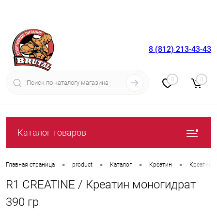
8 (812) 213-43-43
Вход
Регистрация
0
0
Каталог товаров
•
•
•
•
Главная страница
product
Каталог
Креатин
Креатин 
R1 CREATINE / Креатин моногидрат
390 гр