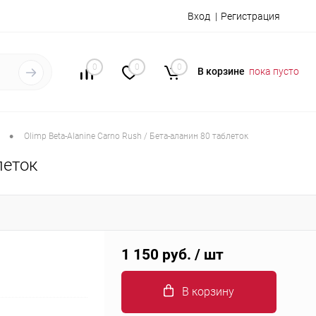
Вход
Регистрация
0
0
0
В корзине
пока пусто
•
Olimp Beta-Alanine Carno Rush / Бета-аланин 80 таблеток
леток
1 150 руб.
/ шт
В корзину