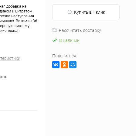
ная добавка на
идином и цитратом
Купить в 1 клик
срочка наступления
 мышцах. Витамин B6
ервную систему.
Рассчитать доставку
комендован
В наличии
Поделиться
ктеристики
ость