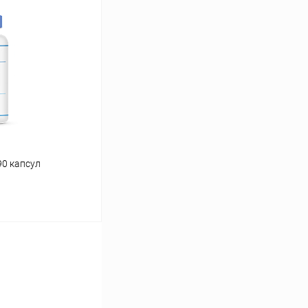
ину
Сравнение
В наличии
90 капсул
ину
Сравнение