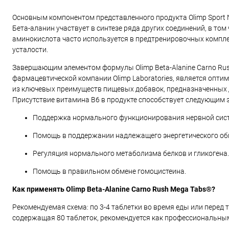
Основным компонентом представленного продукта Olimp Sport N
Бета-аланин участвует в синтезе ряда других соединений, в то
аминокислота часто используется в предтренировочных компле
усталости.
Завершающим элементом формулы Olimp Beta-Alanine Carno Ru
фармацевтической компании Olimp Laboratories, является опти
из ключевых преимуществ пищевых добавок, предназначенных
Присутствие витамина B6 в продукте способствует следующим 
Поддержка нормального функционирования нервной сис
Помощь в поддержании надлежащего энергетического обм
Регуляция нормального метаболизма белков и гликогена.
Помощь в правильном обмене гомоцистеина.
Как применять Olimp Beta-Alanine Carno Rush Mega Tabs®?
Рекомендуемая схема: по 3-4 таблетки во время еды или перед
содержащая 80 таблеток, рекомендуется как профессиональным