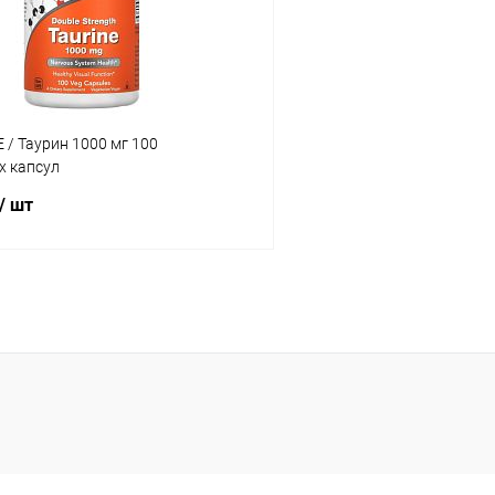
ое
В наличии
В избранное
/ Таурин 1000 мг 100
х капсул
/ шт
В корзину
 клик
Сравнение
ое
В наличии