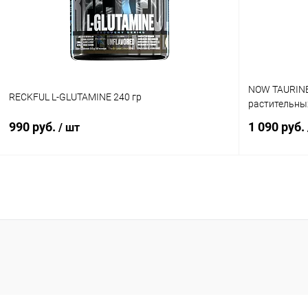
В избранное
В наличии
В избранн
NOW TAURINE 
RECKFUL L-GLUTAMINE 240 гр
растительны
990 руб.
1 090 руб.
/ шт
В корзину
Купить в 1 клик
Сравнение
Купить в 1
В избранное
В наличии
В избранн