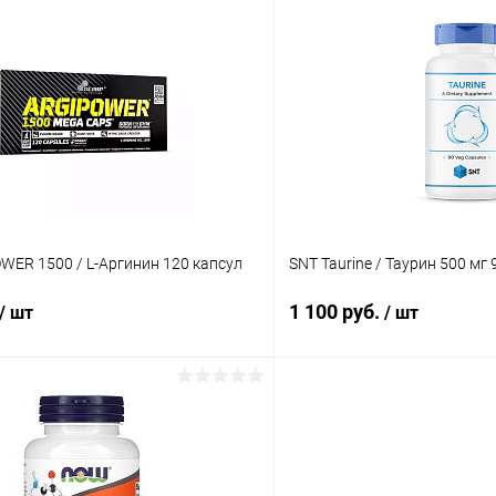
В корзину
В корз
 клик
Сравнение
Купить в 1 клик
ое
В наличии
В избранное
WER 1500 / L-Аргинин 120 капсул
SNT Taurine / Таурин 500 мг 
1 100 руб.
/ шт
/ шт
В корзину
В корз
 клик
Сравнение
Купить в 1 клик