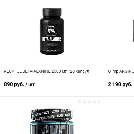
В корзину
Купить в 1 клик
Сравнение
Купить в 1
В избранное
В наличии
В избранн
Вкус:
Ежевика
RECKFUL BETA-ALANINE 2000 мг 120 капсул
Olimp ARGIPO
890 руб.
2 190 руб.
/ шт
В корзину
Купить в 1 клик
Сравнение
Купить в 1