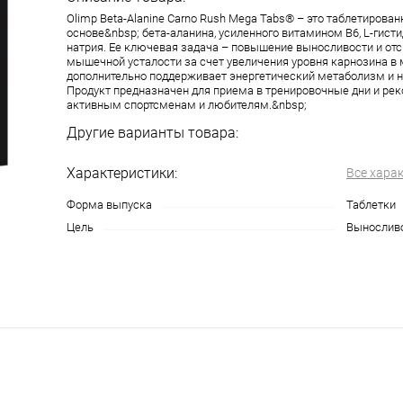
Olimp Beta-Alanine Carno Rush Mega Tabs® – это таблетирован
основе&nbsp; бета-аланина, усиленного витамином B6, L-гист
натрия. Ее ключевая задача – повышение выносливости и от
мышечной усталости за счет увеличения уровня карнозина в
дополнительно поддерживает энергетический метаболизм и н
Продукт предназначен для приема в тренировочные дни и ре
активным спортсменам и любителям.&nbsp;
Другие варианты товара:
Характеристики:
Все хара
Форма выпуска
Таблетки
Цель
Вынослив