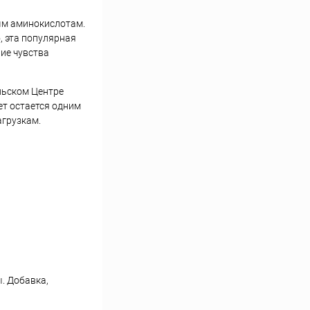
вым аминокислотам.
, эта популярная
ие чувства
льском Центре
ет остается одним
грузкам.
. Добавка,