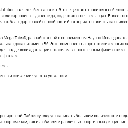
utrition является бета-аланин. Это вещество относится к небелко
м числе карнозина – дипептида, содержащегося в мышцах. Более того
ксах благодаря своей способности благоприятно влиять на снижен
sh Mega Tabs®, разработанной в современном Научно-Исследовате
мальная доза витамина B6. Этот компонент на протяжении многих л
 для поддержки адаптации организма к повышенным физическим на
эффектам:
темы.
ена и снижении чувства усталости.
 тренировкой. Таблетку следует запивать большим количеством воды
 спортсменам, так и любителям различных спортивных дисциплин.