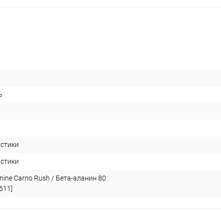
ь
истики
истики
anine Carno Rush / Бета-аланин 80
611]