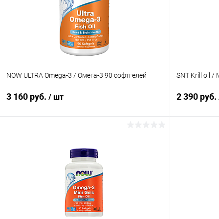
В избранное
В наличии
В избранн
NOW ULTRA Omega-3 / Омега-3 90 софтгелей
SNT Krill oil
3 160 руб.
2 390 руб.
/ шт
В корзину
Купить в 1 клик
Сравнение
Купить в 1
В избранное
В наличии
В избранн