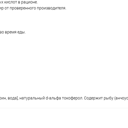
х кислот в рационе.
р от проверенного производителя.
во время еды.
ерин, вода], натуральный d-альфа токоферол. Содержит рыбу (анчоус