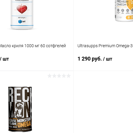
ое
В наличии
В избранное
 / Масло криля 1000 мг 60 сотфгелей
Ultrasupps Premium Omega-3
1 290 руб.
/ шт
/ шт
В корзину
В корз
 клик
Сравнение
Купить в 1 клик
ое
В наличии
В избранное