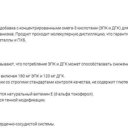
добавка с концентрированными омега-3 кислотами (ЭПК и ДГК) дл
анизма. Продукт проходит молекулярную дистилляцию, что гаранти
металлы и ПХБ.
азывают, что потребление ЭПК и ДГК может способствовать снижен
 включая 180 мг ЭПК и 120 мг ДГК.
ии со строгими стандартами контроля качества, не содержит глютен
ется натуральный витамин E (d-альфа токоферол).
хся генной модификации.
сердечно-сосудистой системы.