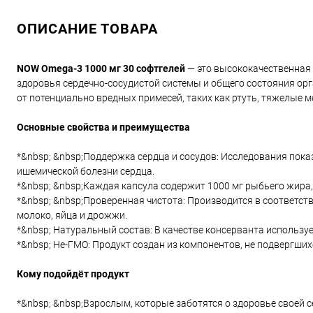
ОПИСАНИЕ ТОВАРА
NOW Omega-3 1000 мг 30 софтгелей
— это высококачественная 
здоровья сердечно-сосудистой системы и общего состояния орг
от потенциально вредных примесей, таких как ртуть, тяжелые 
Основные свойства и преимущества
*&nbsp; &nbsp;Поддержка сердца и сосудов: Исследования пок
ишемической болезни сердца.
*&nbsp; &nbsp;Каждая капсула содержит 1000 мг рыбьего жира,
*&nbsp; &nbsp;Проверенная чистота: Производится в соответств
молоко, яйца и дрожжи.
*&nbsp; Натуральный состав: В качестве консерванта использу
*&nbsp; Не-ГМО: Продукт создан из компонентов, не подвергши
Кому подойдёт продукт
*&nbsp; &nbsp;Взрослым, которые заботятся о здоровье своей 