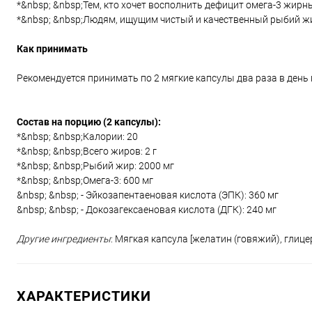
*&nbsp; &nbsp;Тем, кто хочет восполнить дефицит омега-3 жирны
*&nbsp; &nbsp;Людям, ищущим чистый и качественный рыбий жи
Как принимать
Рекомендуется принимать по 2 мягкие капсулы два раза в день 
Состав на порцию (2 капсулы):
*&nbsp; &nbsp;Калории: 20
*&nbsp; &nbsp;Всего жиров: 2 г
*&nbsp; &nbsp;Рыбий жир: 2000 мг
*&nbsp; &nbsp;Омега-3: 600 мг
&nbsp; &nbsp; - Эйкозапентаеновая кислота (ЭПК): 360 мг
&nbsp; &nbsp; - Докозагексаеновая кислота (ДГК): 240 мг
Другие ингредиенты
: Мягкая капсула [желатин (говяжий), глиц
ХАРАКТЕРИСТИКИ