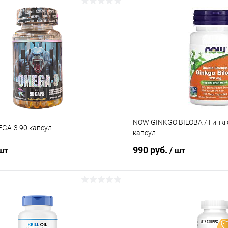
NOW GINKGO BILOBA / Гинкго
GA-3 90 капсул
капсул
990 руб.
 шт
/ шт
В корзину
В корз
 клик
Сравнение
Купить в 1 клик