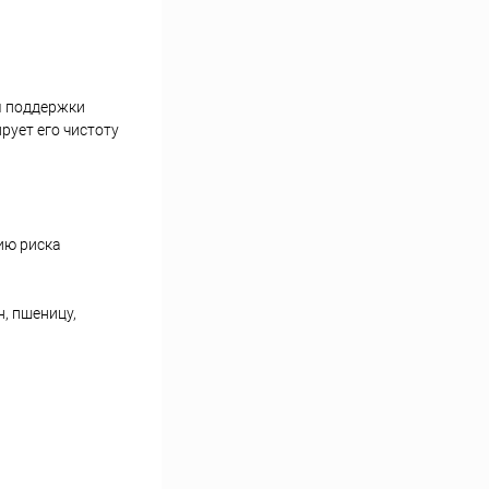
я поддержки
рует его чистоту
ию риска
, пшеницу,