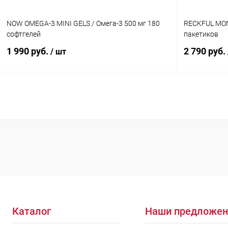
NOW OMEGA-3 MINI GELS / Омега-3 500 мг 180
RECKFUL MON
софтгелей
пакетиков
1 990 руб.
2 790 руб.
/ шт
В корзину
Купить в 1 клик
Сравнение
Купить в 1
В избранное
В наличии
В избранн
Каталог
Наши предложен