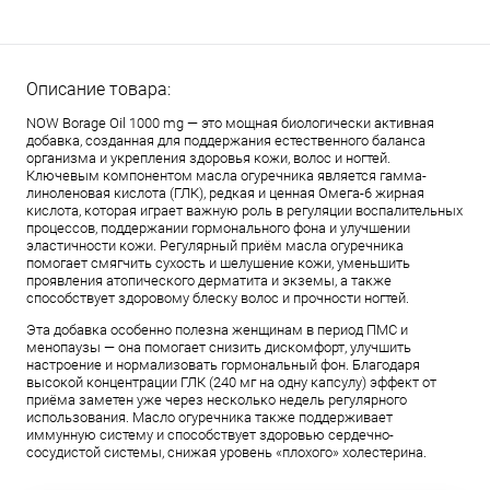
Описание товара:
NOW Borage Oil 1000 mg — это мощная биологически активная
добавка, созданная для поддержания естественного баланса
организма и укрепления здоровья кожи, волос и ногтей.
Ключевым компонентом масла огуречника является гамма-
линоленовая кислота (ГЛК), редкая и ценная Омега-6 жирная
кислота, которая играет важную роль в регуляции воспалительных
процессов, поддержании гормонального фона и улучшении
эластичности кожи. Регулярный приём масла огуречника
помогает смягчить сухость и шелушение кожи, уменьшить
проявления атопического дерматита и экземы, а также
способствует здоровому блеску волос и прочности ногтей.
Эта добавка особенно полезна женщинам в период ПМС и
менопаузы — она помогает снизить дискомфорт, улучшить
настроение и нормализовать гормональный фон. Благодаря
высокой концентрации ГЛК (240 мг на одну капсулу) эффект от
приёма заметен уже через несколько недель регулярного
использования. Масло огуречника также поддерживает
иммунную систему и способствует здоровью сердечно-
сосудистой системы, снижая уровень «плохого» холестерина.