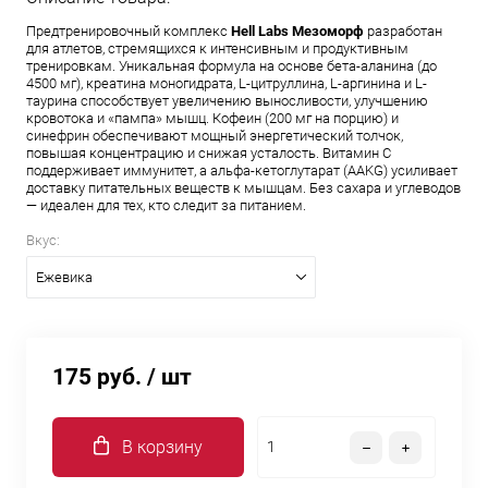
Предтренировочный комплекс
Hell Labs Мезоморф
разработан
для атлетов, стремящихся к интенсивным и продуктивным
тренировкам. Уникальная формула на основе бета-аланина (до
4500 мг), креатина моногидрата, L-цитруллина, L-аргинина и L-
таурина способствует увеличению выносливости, улучшению
кровотока и «пампа» мышц. Кофеин (200 мг на порцию) и
синефрин обеспечивают мощный энергетический толчок,
повышая концентрацию и снижая усталость. Витамин С
поддерживает иммунитет, а альфа-кетоглутарат (AAKG) усиливает
доставку питательных веществ к мышцам. Без сахара и углеводов
— идеален для тех, кто следит за питанием.
Вкус:
Ежевика
175 руб.
/ шт
В корзину