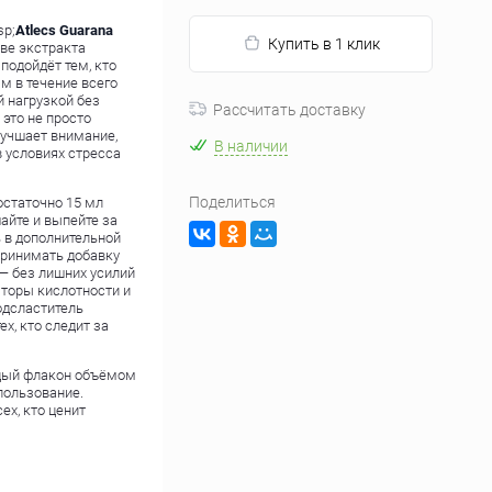
sp;
Atlecs Guarana
Купить в 1 клик
ве экстракта
подойдёт тем, кто
м в течение всего
й нагрузкой без
Рассчитать доставку
 это не просто
лучшает внимание,
В наличии
в условиях стресса
Поделиться
остаточно 15 мл
айте и выпейте за
ь в дополнительной
 принимать добавку
 — без лишних усилий
яторы кислотности и
одсластитель
х, кто следит за
ждый флакон объёмом
пользование.
ех, кто ценит