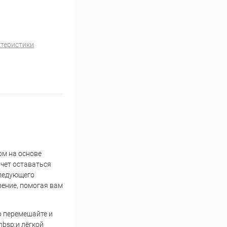
ктеристики
м на основе
очет оставаться
следующего
оение, помогая вам
о перемешайте и
nbsp;и лёгкой