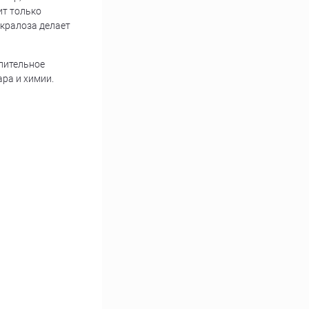
ит только
укралоза делает
длительное
ара и химии.