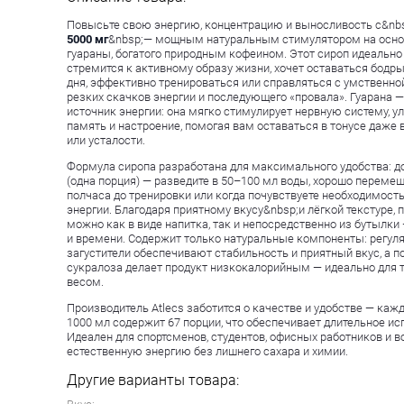
Повысьте свою энергию, концентрацию и выносливость с&nb
5000 мг
&nbsp;— мощным натуральным стимулятором на осно
гуараны, богатого природным кофеином. Этот сироп идеально 
стремится к активному образу жизни, хочет оставаться бодры
дня, эффективно тренироваться или справляться с умственно
резких скачков энергии и последующего «провала». Гуарана —
источник энергии: она мягко стимулирует нервную систему, у
память и настроение, помогая вам оставаться в тонусе даже 
или усталости.
Формула сиропа разработана для максимального удобства: д
(одна порция) — разведите в 50–100 мл воды, хорошо перемеш
полчаса до тренировки или когда почувствуете необходимост
энергии. Благодаря приятному вкусу&nbsp;и лёгкой текстуре,
можно как в виде напитка, так и непосредственно из бутылки
и времени. Содержит только натуральные компоненты: регул
загустители обеспечивают стабильность и приятный вкус, а п
сукралоза делает продукт низкокалорийным — идеально для те
весом.
Производитель Atlecs заботится о качестве и удобстве — ка
1000 мл содержит 67 порции, что обеспечивает длительное ис
Идеален для спортсменов, студентов, офисных работников и вс
естественную энергию без лишнего сахара и химии.
Другие варианты товара: