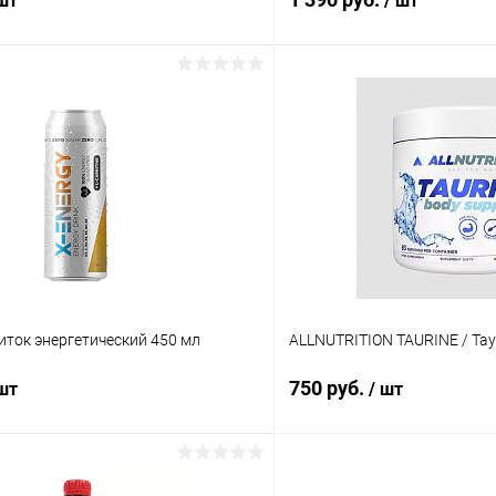
 шт
/ шт
В корзину
В корз
 клик
Сравнение
Купить в 1 клик
ое
В наличии
В избранное
Вкус:
Вишня
иток энергетический 450 мл
ALLNUTRITION TAURINE / Тау
750 руб.
 шт
/ шт
В корзину
В корз