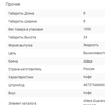
Прочие
8
Габариты Длина
8
Габариты Ширина
1050
Вес товара в упаковке
24
Габариты Высота
Жидкость
Форма выпуска
Выносливость
Цель
Atlecs
Бренд
Россия
Страна-изготовитель
Кофе
Характеристики
46737546606
ШтрихКод
Кофе
Вкус
Atlecs Guaran
Элемент каталога