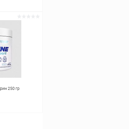
ину
Сравнение
В наличии
рин 250 гр
ину