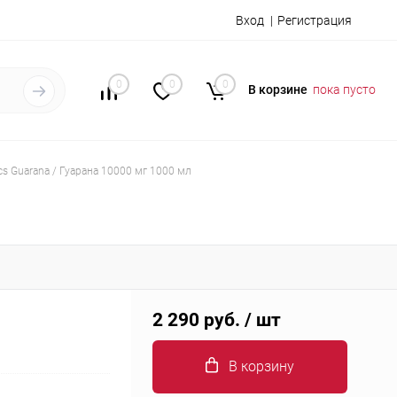
Вход
Регистрация
0
0
0
В корзине
пока пусто
cs Guarana / Гуарана 10000 мг 1000 мл
2 290 руб.
/ шт
В корзину