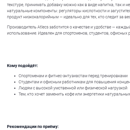
текстуре, принимать добавку можно как в виде напитка, так и 
натуральные компоненты: регуляторы кислотности и загустител
продукт низкокалорийным — идеально для тех, кто следит за ве
Производитель Atlecs заботится о качестве и удобстве — кажд
использование. Идеален для спортсменов, студентов, офисных р
Кому подойдёт:
Спортсменам и фитнес-энтузиастам перед тренировками
Студентам и офисным работникам для повышения конце
Людям с высокой умственной или физической нагрузкой
Тем, кто хочет заменить кофе или энергетики натуральн
Рекомендации по приёму: