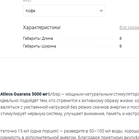
Вкус:
Кофе
Характеристики:
Все хара
Габариты Длина
8
Габариты Ширина
8
;
Atlecs Guarana 5000 мг
&nbsp;— мощным натуральным стимуляторо
деально подойдёт тем, кто стремится к активному образу жизни, х
равляться с умственной нагрузкой без резких скачков энергии и по
ко стимулирует нервную систему, улучшает внимание, память и настр
аточно 15 мл (одна порция) — разведите в 50–100 мл воды, хорош
бходимость в дополнительной энергии. Благодаря приятному вкусу&