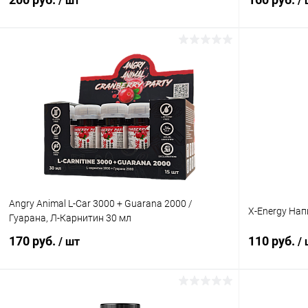
/ шт
/
В корзину
Купить в 1 клик
Сравнение
Купить в 1
В избранное
В наличии
В избранн
Вкус:
Вкус:
Личи-мангустин
Яблоко
Angry Animal L-Car 3000 + Guarana 2000 /
X-Energy Нап
Гуарана, Л-Карнитин 30 мл
170 руб.
110 руб.
/ шт
/
В корзину