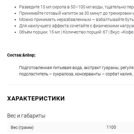
Разведите 15 мл сиропа в 50–100 мл воды, тщательно пе
Принимайте готовый напиток за 30 минут до тренировки и
Можно принимать неразбавленным — взбалтывайте бутыл
Для наилучшего эффекта сочетайте с физическими нагруз
Объём порции: 15 мл | Количество порций: 67 | Вкус: «Кофе
Состав:&nbsp;
Подготовленная питьевая вода, экстракт гуараны, регуля
подсластитель – сукралоза, консерванты – сорбат калия,
ХАРАКТЕРИСТИКИ
Вес и габариты
1100
Вес (грамм)