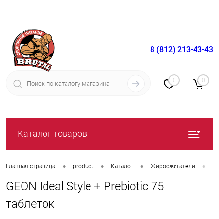
8 (812) 213-43-43
Вход
Регистрация
0
0
Каталог товаров
•
•
•
•
Главная страница
product
Каталог
Жиросжигатели
Л
GEON Ideal Style + Prebiotic 75
таблеток