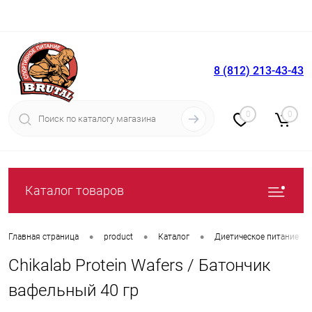
8 (812) 213-43-43
Вход
Регистрация
0
0
Каталог товаров
•
•
•
Главная страница
product
Каталог
Диетическое питание
Chikalab Protein Wafers / Батончик
вафельный 40 гр