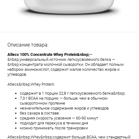
Описание товара:
Atlecs 100% Concentrate Whey Protein&nbsp;
—
&nbsp;универсальный источник легкоусвояемого белка —
&nbsp;концентрата молочной сыворотки. Он обладает полным
набором аминокислот, содержит малое количество жиров и
углеводов.
Atlecs&nbsp;Whey Protein:
содержит в 1 порции 22,8 г легкоусвояемого белка&nbsp;
7,3 г BCAA на порцию — больше, чем в обычном
сывороточном протеине
незначительное содержание жиров и углеводов
без сахара в составе
средняя скорость усвоения — 60-90 минут
подходит для перекуса в течении дня
можно принимать после тренировки
Atlecs&nbsp;Whey&nbsp;содержит больше BCAA, чем стандартный