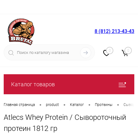
8 (812) 213-43-43
Вход
Регистрация
0
0
Каталог товаров
•
•
•
•
Главная страница
product
Каталог
Протеины
Сыворо
Atlecs Whey Protein / Сывороточный
протеин 1812 гр