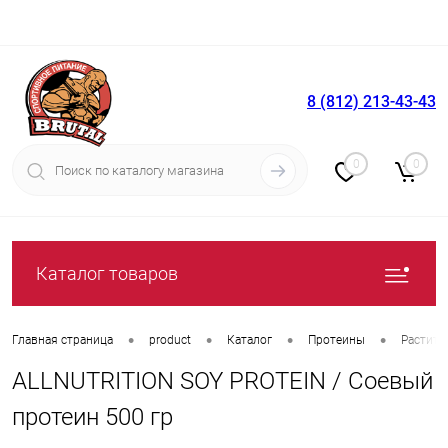
8 (812) 213-43-43
Вход
Регистрация
0
0
Каталог товаров
•
•
•
•
Главная страница
product
Каталог
Протеины
Растите
ALLNUTRITION SOY PROTEIN / Соевый
протеин 500 гр