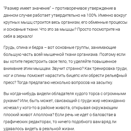
“Размер имеет значение” – противоречивое утверждение в
данном случае работает утвердительно на 100%. Именно вокруг
крупных мышц строится весь организм, его обменные процессы
и основные ткани. Что это за мышцы? Просто посмотрите на
себя в зеркало!
Грудь, спина и бедра – вот основные группы, занимающие
большую часть всей мышечной ткани организма. Поэтому если
вы хотите перестроить свое тело, то уделяйте повышенное
внимание этим мышцам. Звучит странно? Как тренировка груди,
ног и спины поможет нарастить бицепс или обрести рельефный
пресс? Тогда предлагаю несколько вопросов на засыпку.
Вы когда-нибудь видели обладателя худого торса с огромными
руками? Или, быть может, свисающий с груди жир неожиданно
исчезал у кого-то в районе живота, открывая окружающим
плоский живот Аполлона? Если речь не идет о баловстве в
графических редакторах, то ничего подобного вам вряд ли
удавалось видеть в реальной жизни.