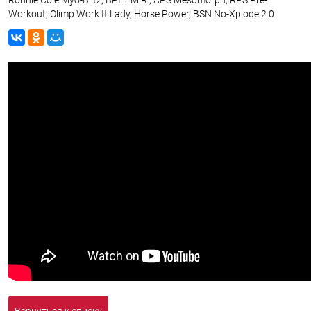
Ronnie Cole Myo-Blitz, BPI 1 M.R., APS Mesomorph, RPS Pre-
Workout, Olimp Work It Lady, Horse Power, BSN No-Xplode 2.0