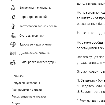
дополнительными 
Витамины и минералы
Но правильно под
Перед тренировкой
защитят их от про
раскачанных бице
Тестостерон, гормон роста
Не только подс
Суставы и связки
Но зачем вообще 
Здоровье и долголетие
соревнуются в жим
Диетическое питание
Все это сущая пр
Экипировка и аксессуары
упражнения для м
Это зря сразу по 
Новинки
Выше риск бол
Популярные товары
Недовершенный
Распродажи и скидки
Вероятность по
Рекомендуемые товары
1. Чем лучше тре
Акции