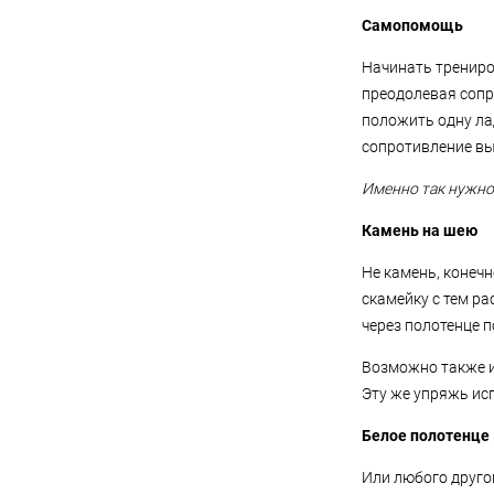
Самопомощь
Начинать трениро
преодолевая сопро
положить одну лад
сопротивление вы
Именно так нужно
Камень на шею
Не камень, конечн
скамейку с тем ра
через полотенце 
Возможно также и
Эту же упряжь ис
Белое полотенце
Или любого другог