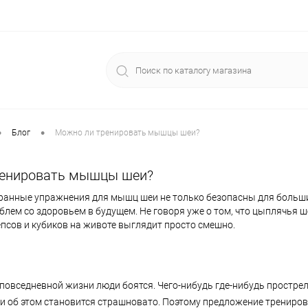
•
•
Блог
Можно ли тренировать мышцы шеи?
ренировать мышцы шеи?
анные упражнения для мышц шеи не только безопасны для больши
блем со здоровьем в будущем. Не говоря уже о том, что цыплячья ш
псов и кубиков на животе выглядит просто смешно.
повседневной жизни люди боятся. Чего-нибудь где-нибудь прострел
ли об этом становится страшновато. Поэтому предложение трениро