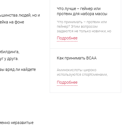
минералы и витамины, о
Что лучше – гейнер или
которых и поговорим в
сегодняшнем материале.
протеин для набора массы
шинства людей, но и
ейка на фоне
Что принимать – протеин или
гейнер? Этим вопросом
задаются не только новички, но
нередко и опытные спортсмены.
Подробнее
Какой из этих двух популярных
пищевых добавок для набора
массы подойдет именно Вам?
ибилдинга,
Как вместо желанных
Как принимать BCAA
г у друга.
мышечных тканей не приобрести
жировую прослойку? Ответы на
эти вопросы приведены в данной
вы вряд ли найдете
Аминокислоты широко
статье.
используются спортсменами,
культуристами и просто
Подробнее
регулярно тренирующимися
людьми. Статья посвящена
комплексу BCAA, который
состоит из лейцина, изолейцина
и валина. Как правильно
принимать бца и когда мышцы
особенно нуждаются в подпитке
незаменимыми веществами?
Ответы на эти и другие вопросы
Именно неразвитые
Вы найдете в данном материале.