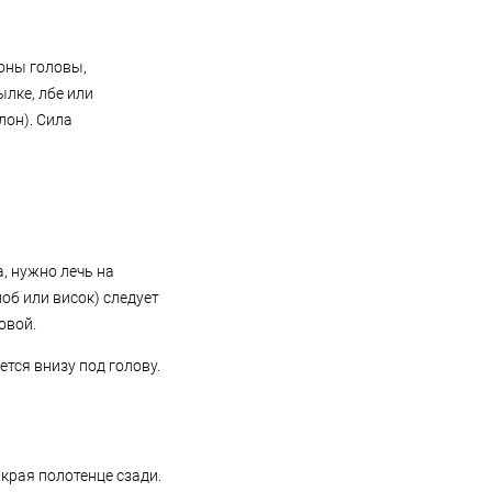
оны головы,
ылке, лбе или
лон). Сила
а, нужно лечь на
лоб или висок) следует
овой.
тся внизу под голову.
края полотенце сзади.