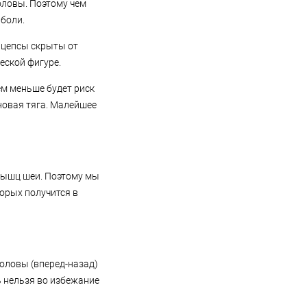
оловы. Поэтому чем
 боли.
рицепсы скрыты от
еской фигуре.
ем меньше будет риск
ановая тяга. Малейшее
мышц шеи. Поэтому мы
торых получится в
оловы (вперед-назад)
ь нельзя во избежание