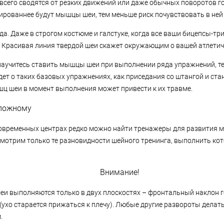
сего сводятся от резких движений или даже обычных поворотов г
нированнее будут мышцы шеи, тем меньше риск почувствовать в ней
да. Даже в строгом костюме и галстуке, когда все ваши бицепсы-т
. Красивая линия твердой шеи скажет окружающим о вашей атлетич
 научитесь ставить мышцы шеи при выполнении ряда упражнений, т
дет о таких базовых упражнениях, как приседания со штангой и ст
ц шеи в момент выполнения может привести к их травме.
сложному
овременных центрах редко можно найти тренажеры для развития 
ссмотрим только те разновидности шейного тренинга, выполнить ко
Внимание!
еи выполняются только в двух плоскостях – фронтальный наклон г
 (ухо старается прижаться к плечу). Любые другие развороты делат
.