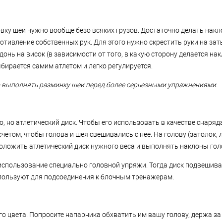
вку шеи нужно вообще безо всяких грузов. Достаточно делать накл
тивление собственных рук. Для этого нужно скрестить руки на зат
онь на висок (в зависимости от того, в какую сторону делается нак
бирается самим атлетом и легко регулируется.
 выполнять разминку шеи перед более серьезными упражнениями.
о, но атлетический диск. Чтобы его использовать в качестве снаряд
счетом, чтобы голова и шея свешивались с нее. На голову (затолок, 
положить атлетический диск нужного веса и выполнять наклоны гол
спользование специально головной упряжи. Тогда диск подвешивае
пользуют для подсоединения к блочным тренажерам.
о цвета. Попросите напарника обхватить им вашу голову, держа за 