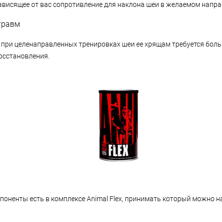
зависящее от вас сопротивление для наклона шеи в желаемом напра
травм
о при целенаправленных тренировках шеи ее хрящам требуется бол
осстановления.
оненты есть в комплексе Animal Flex, принимать который можно на