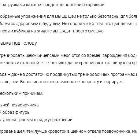
нагрузками кажется сродни выполнению харакири.
обранные упражнения для мышц шеи не только безопасны для боль
блем со здоровьем в будущем. Не говоря уже о том, что цыплячья ш
псов и кубиков на животе выглядит просто смешно.
тавка под голову
тренировать шею? Бицепсами меряются со времен зарождения бод
е лежа и становой тяге, но никогда не сравнивают толщину шеи дру
авда – даже в достаточно продвинутых тренировочных программах 
ышц шеи. Большинство спортсменов ее попросту игнорирует.
нескольким причинам:
езней позвоночника
 образ фигуры
лучения травмы в ряде упражнений
нирована шея, тем лучше кровоток в шейном отделе позвоночника. 