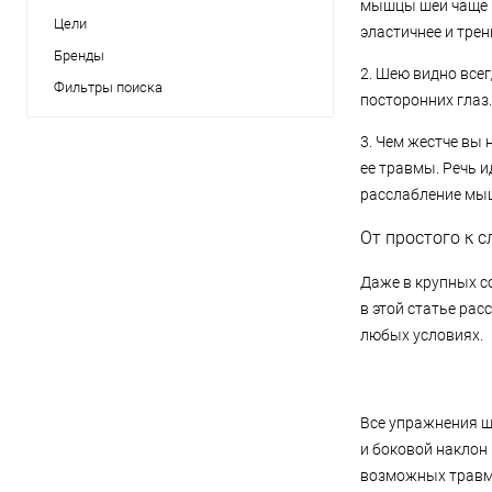
мышцы шеи чаще в
Цели
эластичнее и тре
Бренды
2. Шею видно всег
Фильтры поиска
посторонних глаз
3. Чем жестче вы
ее травмы. Речь и
расслабление мыш
От простого к 
Даже в крупных с
в этой статье ра
любых условиях.
Все упражнения ш
и боковой наклон
возможных травм