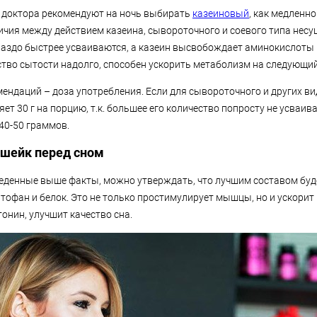
 доктора рекомендуют на ночь выбирать
казеиновый
, как медленн
ичия между действием казеина, сывороточного и соевого типа несу
раздо быстрее усваиваются, а казеин высвобождает аминокислоты 
ство сытости надолго, способен ускорить метаболизм на следующий
мендаций – доза употребления. Если для сывороточного и других в
яет 30 г на порцию, т.к. большее его количество попросту не усваива
 40-50 граммов.
шейк перед сном
еденные выше факты, можно утверждать, что лучшим составом буде
птофан и белок. Это не только простимулирует мышцы, но и ускорит
онин, улучшит качество сна.