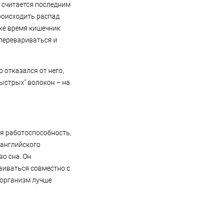
считается последним
роисходить распад
же время кишечник
перевариваться и
 отказался от него,
ыстрых" волокон – на
ся работоспособность,
 английского
о сна. Он
аиваться совместно с
, организм лучше