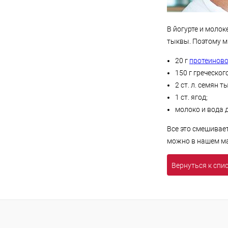
В йогурте и молок
тыквы. Поэтому м
20 г
протеиново
150 г греческог
2 ст. л. семян т
1 ст. ягод;
молоко и вода 
Все это смешивае
можно в нашем ма
Вернуться к спи