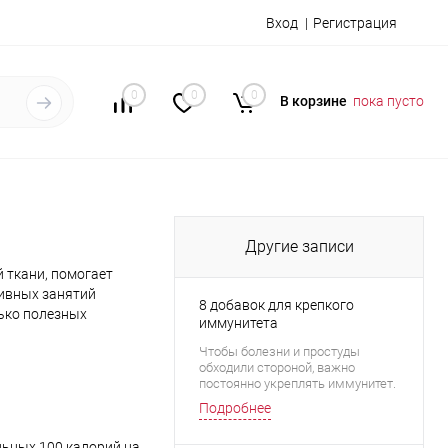
Вход
Регистрация
0
0
0
В корзине
пока пусто
Другие записи
 ткани, помогает
тивных занятий
8 добавок для крепкого
лько полезных
иммунитета
ния, ведь для этого
Чтобы болезни и простуды
обходили стороной, важно
постоянно укреплять иммунитет.
Помимо правильного образа
Подробнее
жизни и сбалансированного
питания, защитные силы
ьных 100 калорий на
организма способны поднять