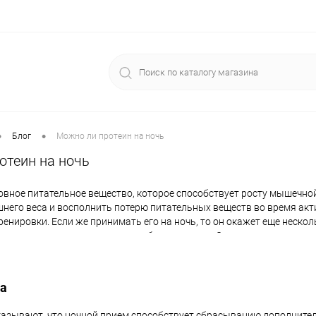
•
•
Блог
Можно ли протеин на ночь
отеин на ночь
новное питательное вещество, которое способствует росту мышечной
шнего веса и восполнить потерю питательных веществ во время ак
ренировки. Если же принимать его на ночь, то он окажет еще неско
т от чувства голода и ускорит обмен веществ. Это важно для похуде
 больше калорий, чем мы набираем (съедаем) за день.
а
азывают, что ночной прием способствует сбрасыванию дополнител