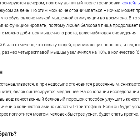
тренируются вечером, поэтому выпитый после тренировки
коктейль
кусом за день. Но этим можно не ограничиваться – ночью может п
 что обусловлено низкой мышечной стимуляции во время сна. В то 
вно функционировать, поэтому любая белковая пища продолжает 
ате можно добиться мышечного роста, даже наблюдая сновидения.
 было отмечено, что сила у людей, принимающих порошок, и тех, кто
%, размер четырехглавой мышцы увеличился на 10%, а количество "б
н
осстанавливается, а при недосыпе становится рассеянным, снижает
нитет, белок синтезируется медленнее. На основании исследований
 вывод: качественный белковый порошок способен улучшить качеств
личению количества аминокислоты L-триптофана. Если он будет усв
орее поглотится мозгом, человек быстрее уснет, будет спать крепче
брать?