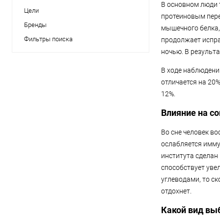
В основном люди 
Цели
протеиновым пере
Бренды
мышечного белка,
Фильтры поиска
продолжает испра
ночью. В результ
В ходе наблюдений
отличается на 20
12%.
Влияние на со
Во сне человек в
ослабляется имму
института сделан
способствует уве
углеводами, то ск
отдохнет.
Какой вид вы