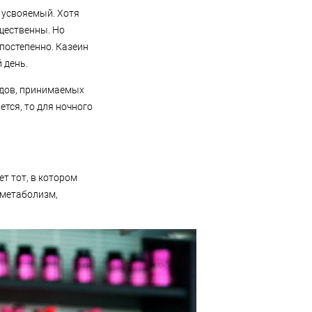
о усвояемый. Хотя
щественны. Но
постепенно. Казеин
 день.
идов, принимаемых
ется, то для ночного
т тот, в котором
 метаболизм,