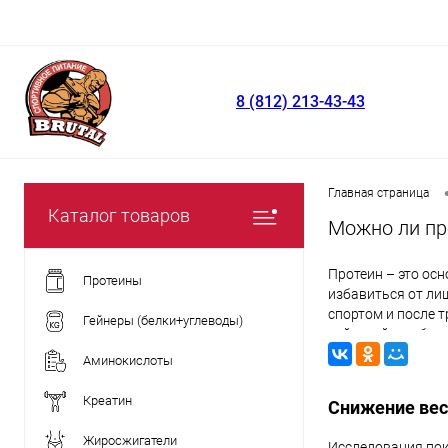
8 (812) 213-43-43
Главная страница
Каталог товаров
Можно ли пр
Протеин – это ос
Протеины
избавиться от ли
спортом и после т
Гейнеры (белки+углеводы)
действий – избави
потребуется сжечь
Аминокислоты
Креатин
Снижение вес
Жиросжигатели
Исследования пок