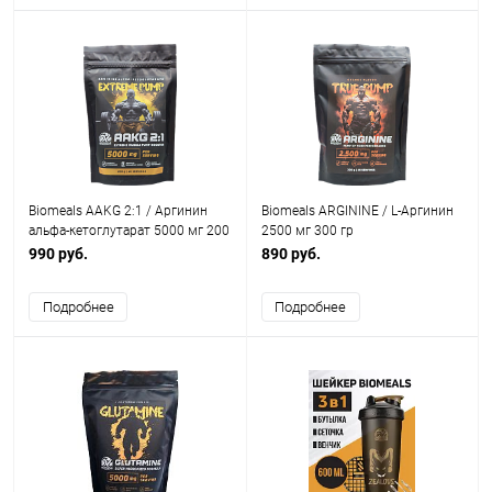
Biomeals AAKG 2:1 / Аргинин
Biomeals ARGININE / L-Аргинин
альфа-кетоглутарат 5000 мг 200
2500 мг 300 гр
гр
990 руб.
890 руб.
Подробнее
Подробнее